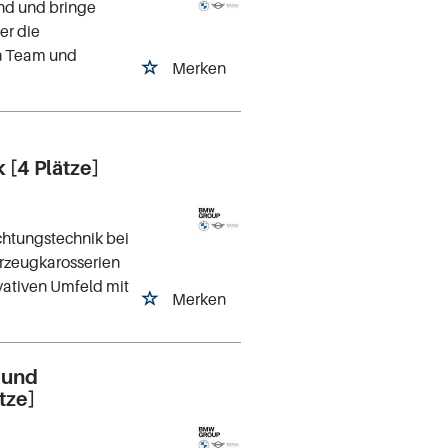
nd und bringe
er die
en Team und
Merken
 [4 Plätze]
htungstechnik bei
hrzeugkarosserien
ovativen Umfeld mit
Merken
 und
tze]