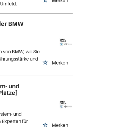
Merken
 Umfeld.
 der BMW
mm von BMW, wo Sie
ührungsstärke und
Merken
em- und
lätze]
System- und
 Experten für
Merken