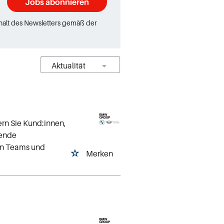
Jobs abonnieren
rhalt des Newsletters gemäß der
ern Sie Kund:innen,
gende
ven Teams und
Merken