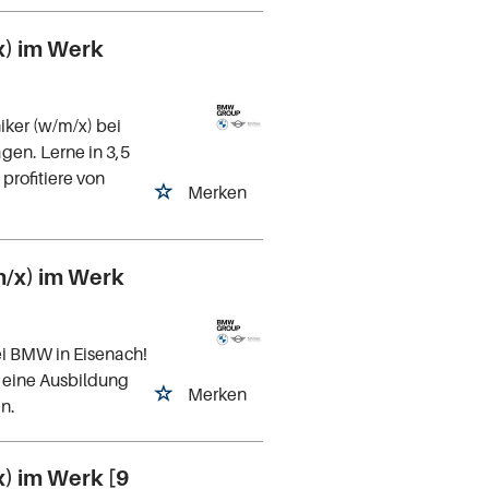
x) im Werk
iker (w/m/x) bei
en. Lerne in 3,5
profitiere von
Merken
/x) im Werk
i BMW in Eisenach!
 eine Ausbildung
Merken
n.
) im Werk [9