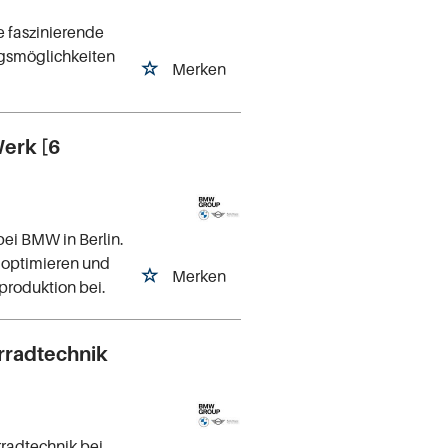
e faszinierende
ungsmöglichkeiten
Merken
Werk [6
bei BMW in Berlin.
 optimieren und
Merken
gproduktion bei.
rradtechnik
rradtechnik bei