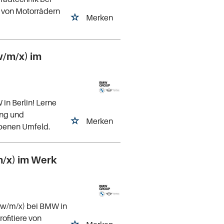
 von Motorrädern
Merken
w/m/x) im
 in Berlin! Lerne
ung und
Merken
ebenen Umfeld.
/x) im Werk
(w/m/x) bei BMW in
ofitiere von