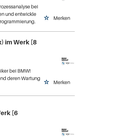
rozessanalyse bei
en und entwickle
Merken
Programmierung.
) im Werk [8
niker bei BMW!
und deren Wartung
Merken
erk [6