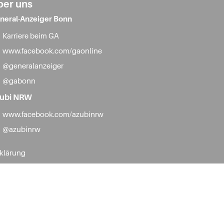
ber uns
neral-Anzeiger Bonn
Karriere beim GA
www.facebook.com/gaonline
@generalanzeiger
@gabonn
ubi NRW
www.facebook.com/azubinrw
@azubinrw
rklärung