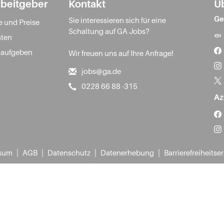
rbeitgeber
Kontakt
Ü
Ge
Sie interessieren sich für eine
e und Preise
Schaltung auf GA Jobs?
ten
 aufgeben
Wir freuen uns auf Ihre Anfrage!
jobs@ga.de
0228 66 88 -315
Az
|
|
|
|
sum
AGB
Datenschutz
Datenerhebung
Barrierefreiheitse