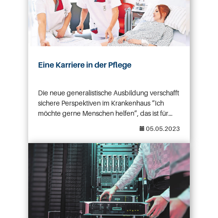
Eine Karriere in der Pflege
Die neue generalistische Ausbildung verschafft
sichere Perspektiven im Krankenhaus “Ich
möchte gerne Menschen helfen”, das ist für
viele die Motivation, einen Pflegeberuf
The post Eine Karriere in der Pflege appeared
05.05.2023
anzustreben. Und in der Praxis zeigt sich dann:
first on GA Jobs.
,,Man kann etwas verzögert. Man kann Leben
besser machen. Der Mensch trägt
Verantwortung. Man erhält Anerkennung und
Wertschätzung.” Es sind die Pflegekräfte, die
am intensivsten […]