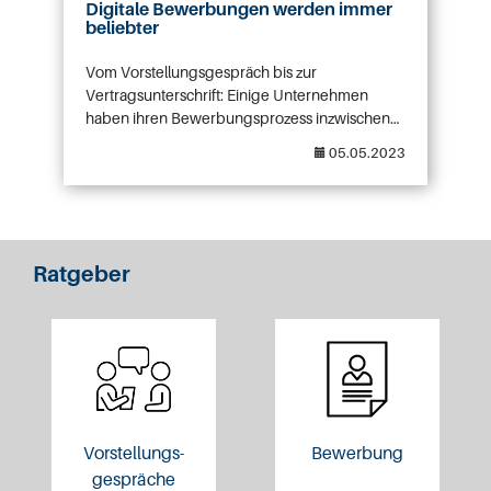
Digitale Bewerbungen werden immer
beliebter
Vom Vorstellungsgespräch bis zur
Vertragsunterschrift: Einige Unternehmen
haben ihren Bewerbungsprozess inzwischen
vollständig digitalisiert Per Mail, Online-Tool
The post Digitale Bewerbungen werden
05.05.2023
und Videocall: Der Einsatz digitaler
immer beliebter appeared first on GA Jobs.
Technologien im Bewerbungsverfahren ist
Standard. ermöglicht es jedem Unternehmen
in Deutschland Job-Interessenten, sich online
auf Stellen zu bewerben. Vier von zehn
Ratgeber
Unternehmen (42 Prozent) setzen sogar
ausschließlich auf digitale
Bewerbungsunterlagen. Bei den übrigen 58
[…]
Vorstellungs-
Bewerbung
gespräche