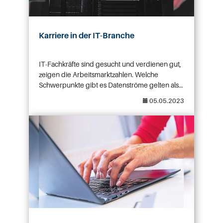
Karriere in der IT-Branche
IT-Fachkräfte sind gesucht und verdienen gut,
zeigen die Arbeitsmarktzahlen. Welche
Schwerpunkte gibt es Datenströme gelten als
die Lebensadern des 21. Jahrhunderts.
The post Karriere in der IT-Branche appeared
05.05.2023
Künstliche Intelligenz (KI) begleitet uns im
first on GA Jobs.
Alltag. Im Smart Home vernetzen sich
Saugroboter mit mobilen Endgeräten. Damit all
das reibungslos klappt und die Daten frei sind
und vor allem auch sichere Bahn haben, sind
[…]