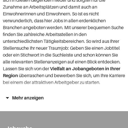
sich in diesen Gegenden nieder und sorgten für die
Zunahme an Arbeitsplätzen und damit auch an
Einwohnerinnen und Einwohnern. So ist es nicht
verwunderlich, dass hier Jobs in allen erdenklichen
Branchen angeboten werden. Mit unserer bequemen Suche
finden Sie zahlreiche Arbeitsstellen in den
unterschiedlichsten Tätigkeitsbereichen. So wird aus Ihrer
Stellensuche Ihr neuer Traumjob: Geben Sie einen Jobtitel
oder ein Stichwort in die Suchleiste und schon können Sie
alle relevanten Stellenanzeigen auf einen Blick entdecken.
Lassen Sie sich von der
Vielfalt an Jobangeboten in Ihrer
Region
überraschen und bewerben Sie sich, um Ihre Karriere
bei einem der attraktiven Arbeitgeber zu starten.
Arbeitsmarkt und Karriere in Bonn
Mehr anzeigen
Eine berufliche Laufbahn in Bonn zu beginnen, ist ganz
einfach. Der Arbeitsmarkt blüht und die Fülle an vielseitigen
Stellenangeboten ist zukunftsweisend. Geprägt ist die
Wirtschaft in Bonn und Umgebung überwiegend durch die