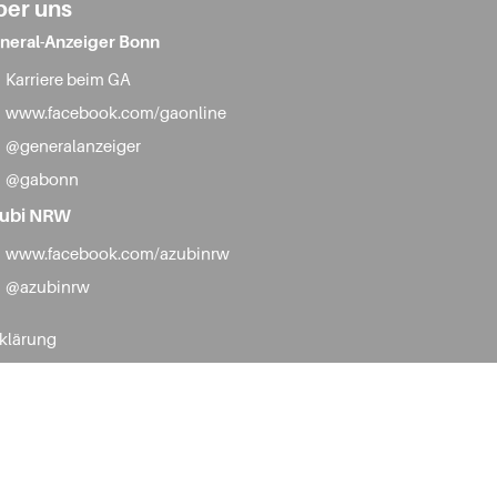
ber uns
neral-Anzeiger Bonn
Karriere beim GA
www.facebook.com/gaonline
@generalanzeiger
@gabonn
ubi NRW
www.facebook.com/azubinrw
@azubinrw
rklärung