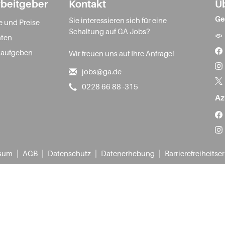
rbeitgeber
Kontakt
Ü
Ge
Sie interessieren sich für eine
e und Preise
Schaltung auf GA Jobs?
ten
 aufgeben
Wir freuen uns auf Ihre Anfrage!
jobs@ga.de
0228 66 88 -315
Az
|
|
|
|
sum
AGB
Datenschutz
Datenerhebung
Barrierefreiheitse