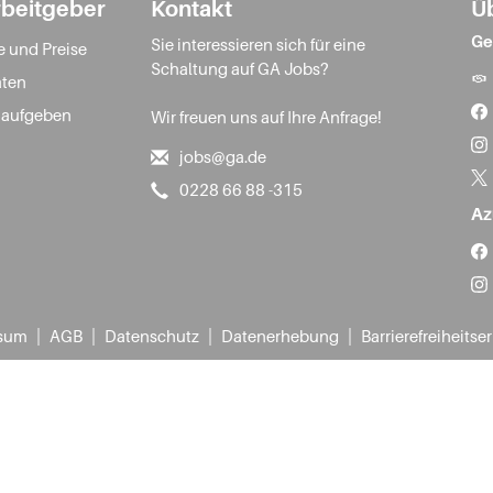
rbeitgeber
Kontakt
Ü
Ge
Sie interessieren sich für eine
e und Preise
Schaltung auf GA Jobs?
ten
 aufgeben
Wir freuen uns auf Ihre Anfrage!
jobs@ga.de
0228 66 88 -315
Az
|
|
|
|
sum
AGB
Datenschutz
Datenerhebung
Barrierefreiheitse