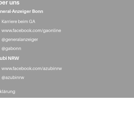
ber uns
neral-Anzeiger Bonn
Karriere beim GA
www.facebook.com/gaonline
@generalanzeiger
@gabonn
ubi NRW
www.facebook.com/azubinrw
@azubinrw
rklärung