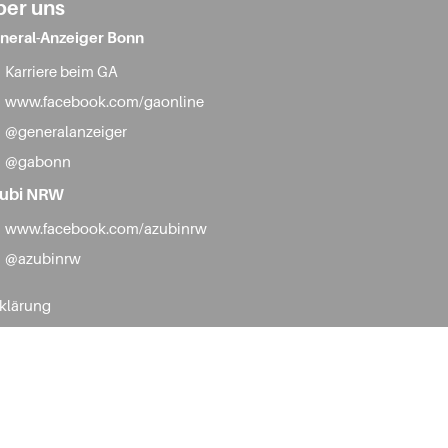
ber uns
neral-Anzeiger Bonn
Karriere beim GA
www.facebook.com/gaonline
@generalanzeiger
@gabonn
ubi NRW
www.facebook.com/azubinrw
@azubinrw
rklärung