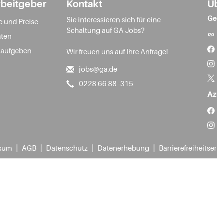
rbeitgeber
Kontakt
Ü
Ge
Sie interessieren sich für eine
e und Preise
Schaltung auf GA Jobs?
ten
 aufgeben
Wir freuen uns auf Ihre Anfrage!
jobs@ga.de
0228 66 88 -315
Az
|
|
|
|
sum
AGB
Datenschutz
Datenerhebung
Barrierefreiheitse