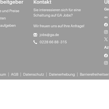
rbeitgeber
Kontakt
Ü
Ge
Sie interessieren sich für eine
e und Preise
Schaltung auf GA Jobs?
ten
 aufgeben
Wir freuen uns auf Ihre Anfrage!
jobs@ga.de
0228 66 88 -315
Az
|
|
|
|
sum
AGB
Datenschutz
Datenerhebung
Barrierefreiheitse