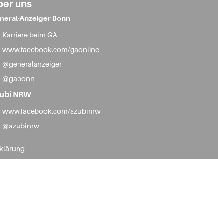
ber uns
neral-Anzeiger Bonn
Karriere beim GA
www.facebook.com/gaonline
@generalanzeiger
@gabonn
ubi NRW
www.facebook.com/azubinrw
@azubinrw
rklärung