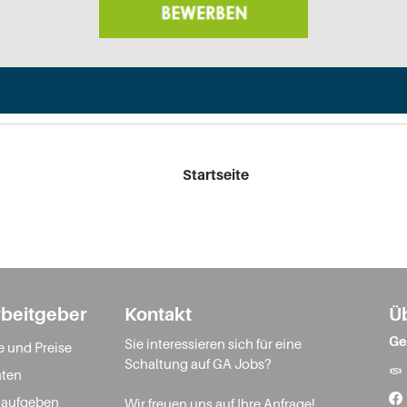
Startseite
rbeitgeber
Kontakt
Ü
Ge
Sie interessieren sich für eine
e und Preise
Schaltung auf GA Jobs?
ten
 aufgeben
Wir freuen uns auf Ihre Anfrage!