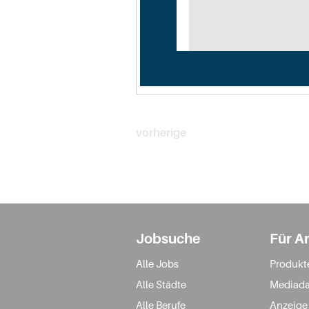
vorherige
Jobsuche
Für A
Alle Jobs
Produkt
Alle Städte
Mediada
Alle Berufe
Anzeige