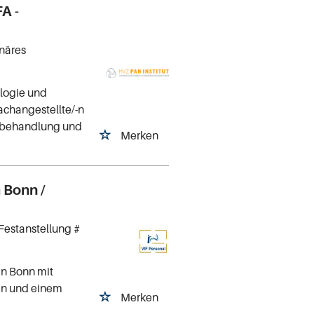
A -
näres
ologie und
achangestellte/-n
chbehandlung und
Merken
 Bonn /
Festanstellung #
in Bonn mit
ten und einem
Merken