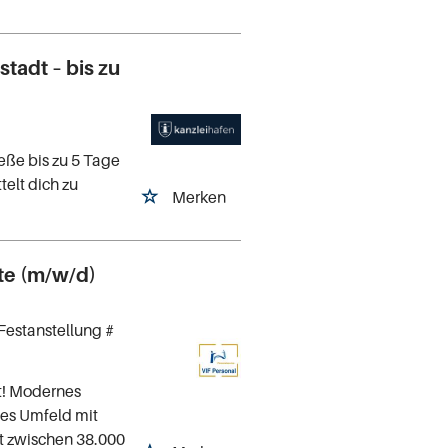
stadt – bis zu
eße bis zu 5 Tage
elt dich zu
Merken
te (m/w/d)
Festanstellung #
t! Modernes
les Umfeld mit
t zwischen 38.000