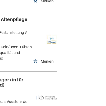
Merken
e Altenpflege
Festanstellung #
 Köln/Bonn. Führen
qualität und
nd
Merken
ager*in für
/d)
als Assistenz der