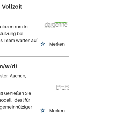
Vollzeit
ulazentrum in
stützung bei
kes Team warten auf
Merken
(m/w/d)
ster, Aachen,
t! Genießen Sie
odell. Ideal für
g gemeinnütziger
Merken