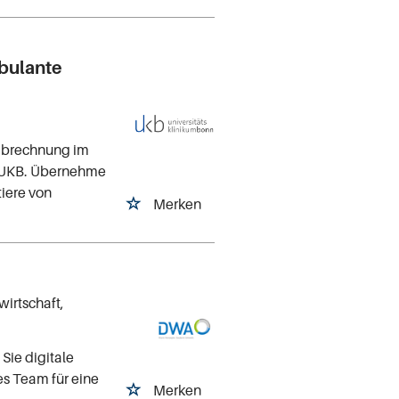
bulante
abrechnung im
s UKB. Übernehme
iere von
Merken
irtschaft,
Sie digitale
es Team für eine
Merken