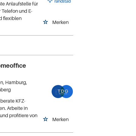
te Anlaufstelle für
 Telefon und E-
d flexiblen
Merken
omeoffice
lin, Hamburg,
nberg
berate KFZ-
. Arbeite in
und profitiere von
Merken