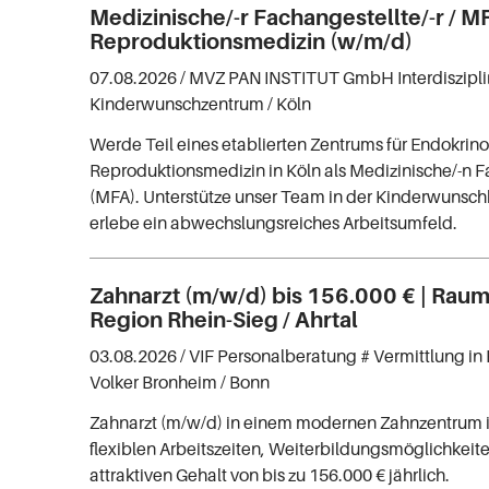
Medizinische/-r Fachangestellte/-r / MF
Reproduktionsmedizin (w/m/d)
07.08.2026 /
MVZ PAN INSTITUT GmbH Interdiszipli
Kinderwunschzentrum
/ Köln
Werde Teil eines etablierten Zentrums für Endokrin
Reproduktionsmedizin in Köln als Medizinische/-n F
(MFA). Unterstütze unser Team in der Kinderwuns
erlebe ein abwechslungsreiches Arbeitsumfeld.
Zahnarzt (m/w/d) bis 156.000 € | Raum
Region Rhein-Sieg / Ahrtal
03.08.2026 /
VIF Personalberatung # Vermittlung in 
Volker Bronheim
/ Bonn
Zahnarzt (m/w/d) in einem modernen Zahnzentrum 
flexiblen Arbeitszeiten, Weiterbildungsmöglichkei
attraktiven Gehalt von bis zu 156.000 € jährlich.