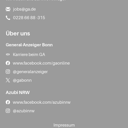
jobs@ga.de
0228 66 88 -315
Über uns
General-Anzeiger Bonn
Karriere beim GA
www.facebook.com/gaonline
@generalanzeiger
@gabonn
Azubi NRW
www.facebook.com/azubinrw
@azubinrw
Impressum