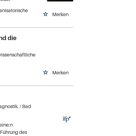
anisatorische
Merken
nd die
issenschaftliche
Merken
agnostik.
/ Bad
eine:n
n Führung des