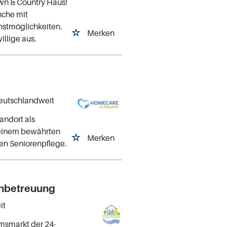
wn & Country Haus!
nche mit
nstmöglichkeiten.
Merken
illige aus.
deutschlandweit
andort als
n einem bewährten
Merken
en Seniorenpflege.
nbetreuung
it
msmarkt der 24-