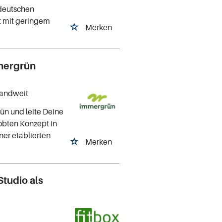
 deutschen
t mit geringem
Merken
mmergrün
landweit
ün und leite Deine
obten Konzept in
iner etablierten
Merken
Studio als