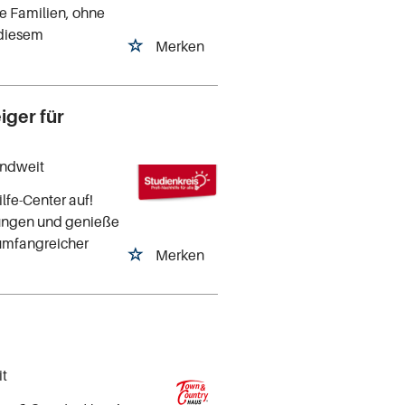
e Familien, ohne
n diesem
Merken
iger für
andweit
fe-Center auf!
tungen und genieße
 umfangreicher
Merken
it