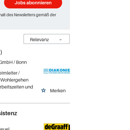
Jobs abonnieren
rhalt des Newsletters gemäß der
)
 gGmbH
/ Bonn
imleiter /
as Wohlergehen
Arbeitszeiten und
Merken
sistenz
Beuel