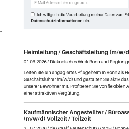
Ich willige in die Verarbeitung meiner Daten zum E
Datenschutzinformationen
ein.
Sekretariat der Geschäftsführung (2)
Heimleitung / Geschäftsleitung (m/w/d
01.08.2026 /
Diakonisches Werk Bonn und Region
Leiten Sie ein engagiertes Pflegeheim in Bonn als He
Geschäftsführer (m/w/d) und gestalten Sie aktiv d
unserer Bewohner mit. Profitieren Sie von flexiblen 
einer attraktiven Vergütung.
Kaufmännischer Angestellter / Büroas
(m/w/d) Vollzeit / Teilzeit
21.07.2026 /
de Graaff Bautenschutz GmbH
/ Bonn-