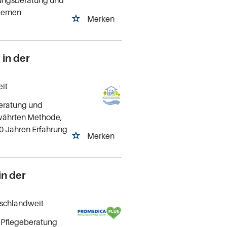
dungsberatung und
dernen
Merken
 in der
eit
beratung und
ewährten Methode,
20 Jahren Erfahrung
Merken
in der
tschlandweit
r Pflegeberatung