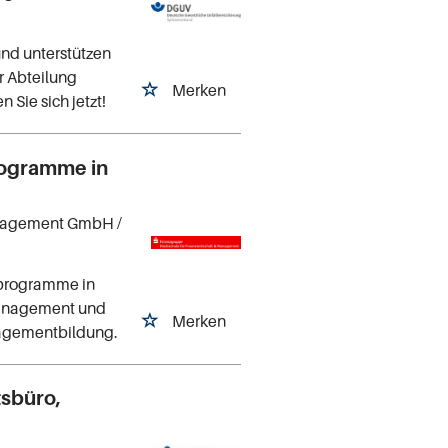
 und unterstützen
er Abteilung
Merken
Sie sich jetzt!
rogramme in
Management GmbH
/
sprogramme in
 Management und
Merken
anagementbildung.
tsbüro,