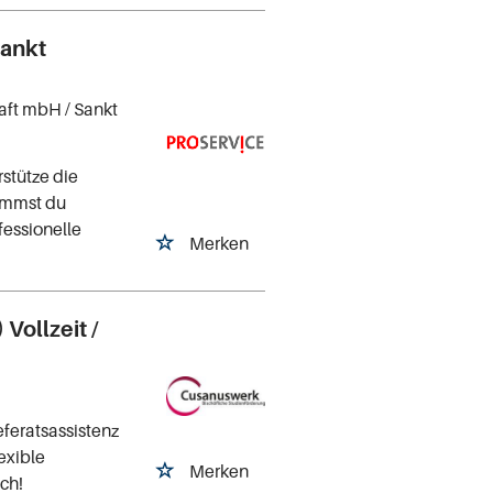
Sankt
haft mbH
/ Sankt
stütze die
immst du
fessionelle
Merken
Vollzeit /
feratsassistenz
exible
Merken
ch!