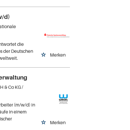
w/d)
ationale
twortet die
os der Deutschen
Merken
 weltweit.
Verwaltung
H & Co KG
/
beiter (m/w/d) in
äufe in einem
ischer
Merken