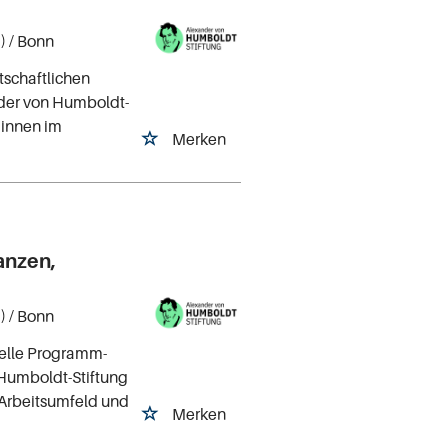
)
/ Bonn
tschaftlichen
er von Humboldt-
*innen im
Merken
anzen,
)
/ Bonn
ielle Programm-
Humboldt-Stiftung
n Arbeitsumfeld und
Merken