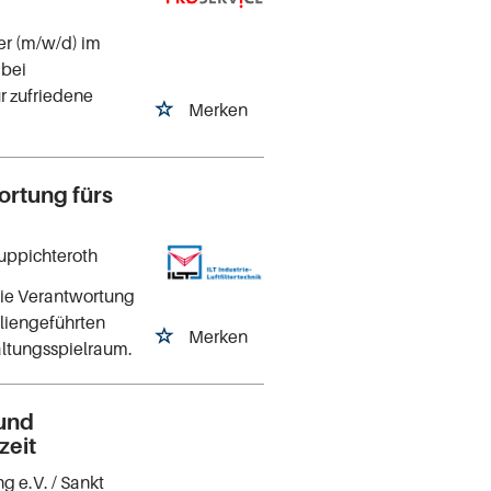
er (m/w/d) im
 bei
 zufriedene
Merken
ortung fürs
Ruppichteroth
die Verantwortung
liengeführten
Merken
altungsspielraum.
 und
zeit
ng e.V.
/ Sankt