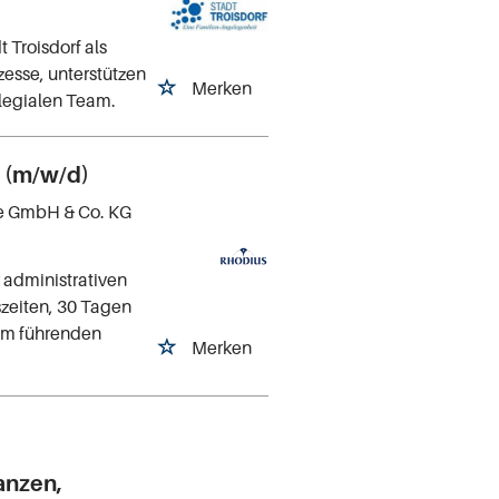
 Troisdorf als
zesse, unterstützen
Merken
llegialen Team.
k (m/w/d)
e GmbH & Co. KG
 administrativen
tszeiten, 30 Tagen
nem führenden
Merken
anzen,