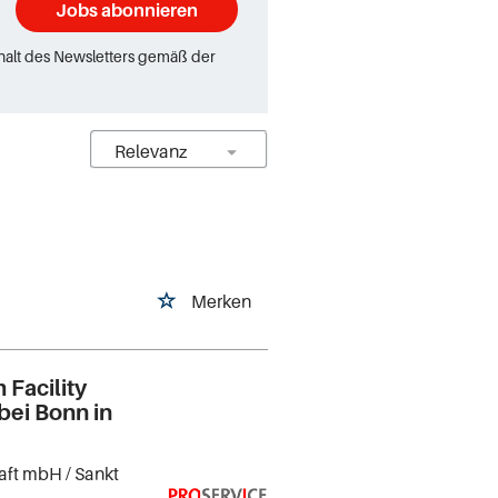
Jobs abonnieren
rhalt des Newsletters gemäß der
d
Merken
 Facility
ei Bonn in
haft mbH
/ Sankt