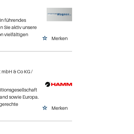
in führendes
 Sie aktiv unsere
n vielfältigen
Merken
t mbH & Co KG
/
tionsgesellschaft
hland sowie Europa.
sgerechte
Merken