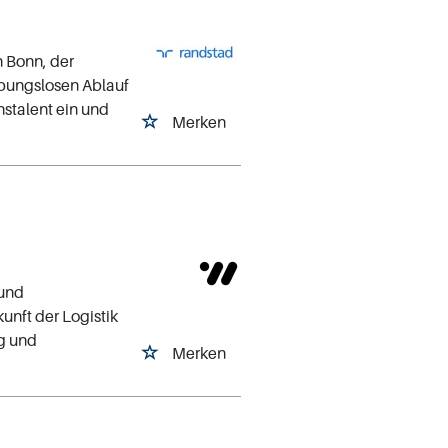
n Bonn, der
eibungslosen Ablauf
nstalent ein und
Merken
 und
unft der Logistik
ng und
Merken