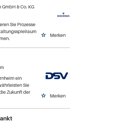
e GmbH & Co. KG
eren Sie Prozesse
staltungsspielraum
Merken
hmen.
im
ornheim ein
ährleisten Sie
die Zukunft der
Merken
Sankt