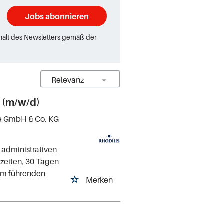
Jobs abonnieren
rhalt des Newsletters gemäß der
k (m/w/d)
e GmbH & Co. KG
 administrativen
tszeiten, 30 Tagen
nem führenden
Merken