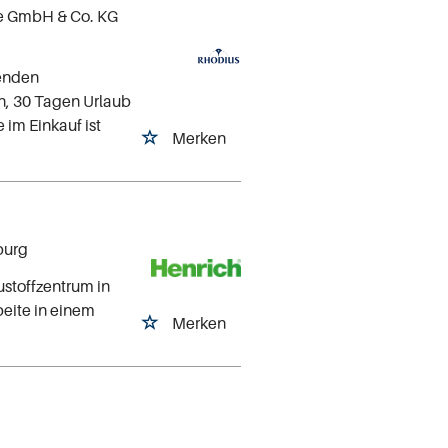
e GmbH & Co. KG
renden
en, 30 Tagen Urlaub
 im Einkauf ist
Merken
burg
ustoffzentrum in
beite in einem
Merken