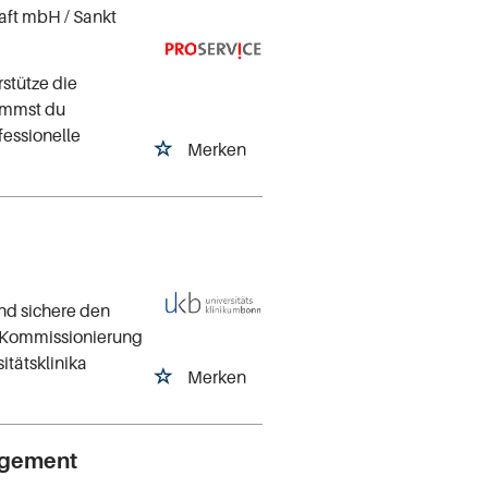
haft mbH
/ Sankt
stütze die
immst du
fessionelle
Merken
nd sichere den
, Kommissionierung
itätsklinika
Merken
agement