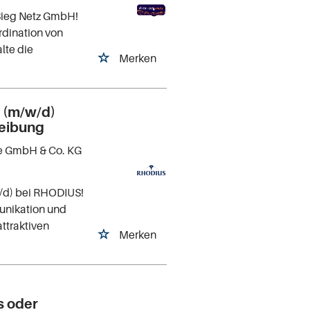
Sieg Netz GmbH!
rdination von
lte die
Merken
k (m/w/d)
reibung
e GmbH & Co. KG
w/d) bei RHODIUS!
unikation und
ttraktiven
Merken
s oder