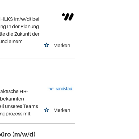
/HLKS (m/w/d) bei
g in der Planung
te die Zukunft der
 und einem
Merken
aktische HR-
 bekannten
eil unseres Teams
Merken
ngprozess mit.
büro (m/w/d)