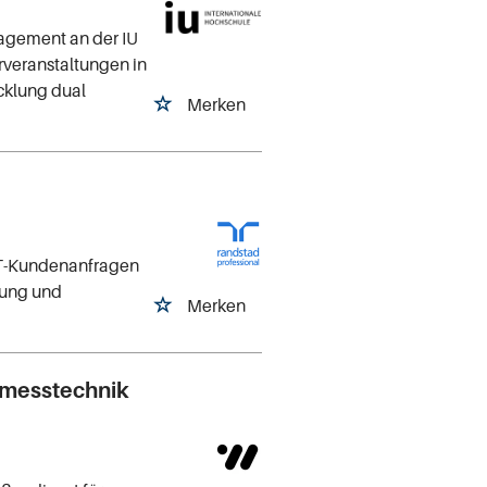
nagement an der IU
rveranstaltungen in
cklung dual
Merken
 IT-Kundenanfragen
tlung und
Merken
gmesstechnik