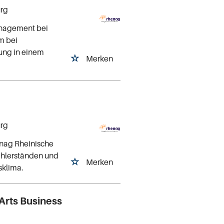
urg
nagement bei
m bei
ung in einem
Merken
urg
nag Rheinische
Zählerständen und
Merken
sklima.
Arts Business