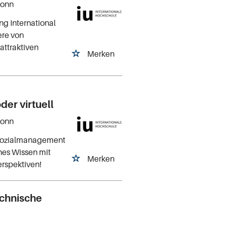
Bonn
ng International
ere von
attraktiven
Merken
er virtuell
Bonn
 Sozialmanagement
ches Wissen mit
Merken
erspektiven!
chnische