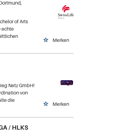
 Dortmund,
chelor of Arts
e echte
ttlichen
Merken
Sieg Netz GmbH!
rdination von
lte die
Merken
TGA / HLKS