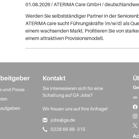
01.08.2026 /
ATERIMA Care GmbH
/ deutschlandwe
Werden Sie selbstständiger Partner in der Senioren
ATERIMA care sucht Führungskräfte (m/w/d) als Quer
einem wachsenden Markt. Profitieren Sie von stark
einem attraktiven Provisionsmodell.
rbeitgeber
Kontakt
Ü
Ge
Sie interessieren sich für eine
e und Preise
Schaltung auf GA Jobs?
ten
 aufgeben
Wir freuen uns auf Ihre Anfrage!
jobs@ga.de
0228 66 88 -315
Az