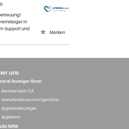
it
betreuung!
einsteiger in
em Support und
Merken
ber uns
neral-Anzeiger Bonn
Karriere beim GA
www.facebook.com/gaonline
@generalanzeiger
@gabonn
ubi NRW