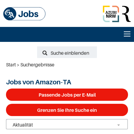
Suche einblenden
Start
Suchergebnisse
Jobs von Amazon-TA
Passende Jobs per E-Mail
Grenzen Sie Ihre Suche ein