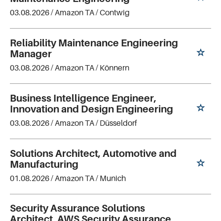
03.08.2026 /
Amazon TA
/ Contwig
Reliability Maintenance Engineering
Manager
03.08.2026 /
Amazon TA
/ Könnern
Business Intelligence Engineer,
Innovation and Design Engineering
03.08.2026 /
Amazon TA
/ Düsseldorf
Solutions Architect, Automotive and
Manufacturing
01.08.2026 /
Amazon TA
/ Munich
Security Assurance Solutions
Architect, AWS Security Assurance