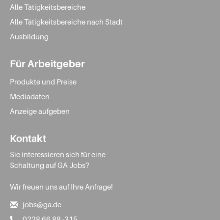
Alle Tätigkeitsbereiche
Alle Tätigkeitsbereiche nach Stadt
Ausbildung
Für Arbeitgeber
Produkte und Preise
Mediadaten
Anzeige aufgeben
Kontakt
Sie interessieren sich für eine
Schaltung auf GA Jobs?
Wir freuen uns auf Ihre Anfrage!
jobs@ga.de
0228 66 88 -315