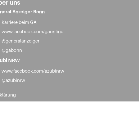
ber uns
neral-Anzeiger Bonn
Karriere beim GA
www.facebook.com/gaonline
@generalanzeiger
@gabonn
ubi NRW
www.facebook.com/azubinrw
@azubinrw
rklärung