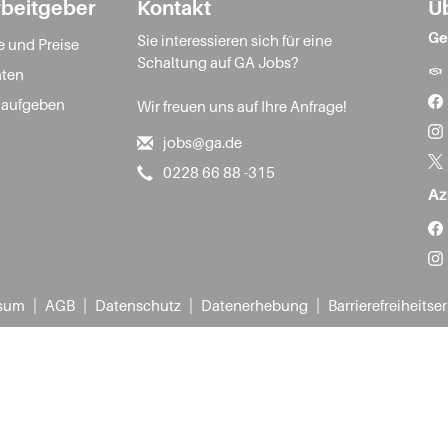
rbeitgeber
Kontakt
Ü
Ge
Sie interessieren sich für eine
e und Preise
Schaltung auf GA Jobs?
ten
 aufgeben
Wir freuen uns auf Ihre Anfrage!
jobs@ga.de
0228 66 88 -315
Az
|
|
|
|
sum
AGB
Datenschutz
Datenerhebung
Barrierefreiheitse