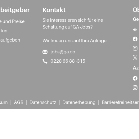
rbeitgeber
Kontakt
Ü
Ge
Sie interessieren sich für eine
e und Preise
Schaltung auf GA Jobs?
ten
 aufgeben
Wir freuen uns auf Ihre Anfrage!
jobs@ga.de
0228 66 88 -315
Az
|
|
|
|
sum
AGB
Datenschutz
Datenerhebung
Barrierefreiheitse