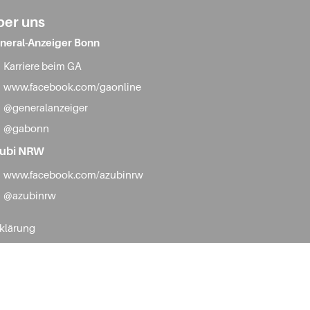
ber uns
neral-Anzeiger Bonn
Karriere beim GA
www.facebook.com/gaonline
@generalanzeiger
@gabonn
ubi NRW
www.facebook.com/azubinrw
@azubinrw
rklärung