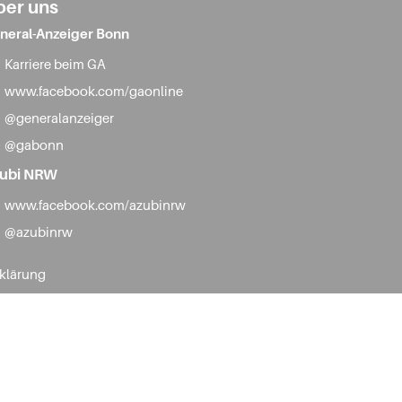
ber uns
neral-Anzeiger Bonn
Karriere beim GA
www.facebook.com/gaonline
@generalanzeiger
@gabonn
ubi NRW
www.facebook.com/azubinrw
@azubinrw
rklärung