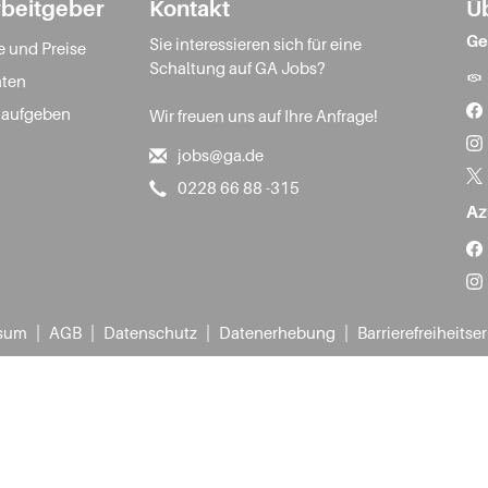
rbeitgeber
Kontakt
Ü
Ge
Sie interessieren sich für eine
e und Preise
Schaltung auf GA Jobs?
ten
 aufgeben
Wir freuen uns auf Ihre Anfrage!
jobs@ga.de
0228 66 88 -315
Az
|
|
|
|
sum
AGB
Datenschutz
Datenerhebung
Barrierefreiheitse