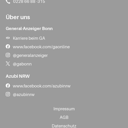
0228 66 88 -315
Über uns
General-Anzeiger Bonn
Karriere beim GA
www.facebook.com/gaonline
@generalanzeiger
@gabonn
Azubi NRW
www.facebook.com/azubinrw
@azubinrw
Impressum
AGB
Datenschutz