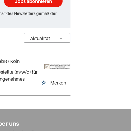
Jobs abonnieren
rhalt des Newsletters gemäß der
)
 GbR
/ Köln
tellte (m/w/d) für
n angenehmes
Merken
ber uns