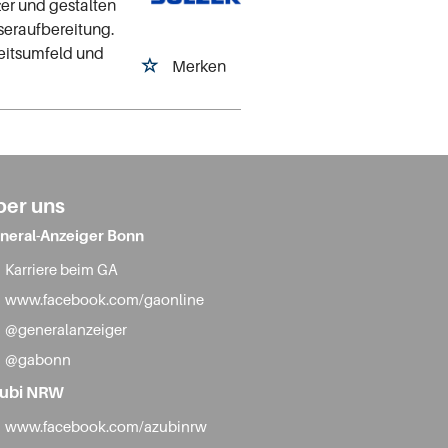
zer und gestalten
seraufbereitung.
eitsumfeld und
Merken
ber uns
neral-Anzeiger Bonn
Karriere beim GA
www.facebook.com/gaonline
@generalanzeiger
@gabonn
ubi NRW
www.facebook.com/azubinrw