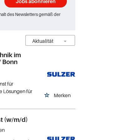
Jobs abonnieren
rhalt des Newsletters gemäß der
hnik im
/ Bonn
st für
e Lösungen für
Merken
st (w/m/d)
gen