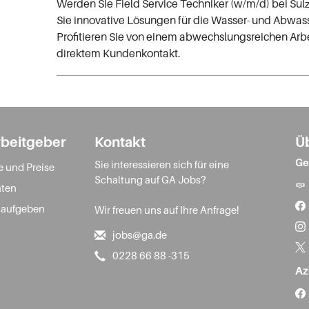
Werden Sie Field Service Techniker (w/m/d) bei Sul
Sie innovative Lösungen für die Wasser- und Abwas
Profitieren Sie von einem abwechslungsreichen Arb
direktem Kundenkontakt.
rbeitgeber
Kontakt
Ü
Ge
Sie interessieren sich für eine
e und Preise
Schaltung auf GA Jobs?
ten
 aufgeben
Wir freuen uns auf Ihre Anfrage!
jobs@ga.de
0228 66 88 -315
Az