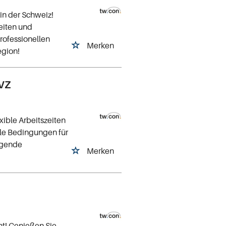
 in der Schweiz!
zeiten und
rofessionellen
Merken
egion!
MVZ
xible Arbeitszeiten
le Bedingungen für
agende
Merken
ht! Genießen Sie