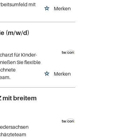
rbeitsumfeld mit
Merken
ie (m/w/d)
harzt für Kinder-
ießen Sie flexible
eichnete
Merken
Team.
 mit breitem
Niedersachsen
achärzteteam