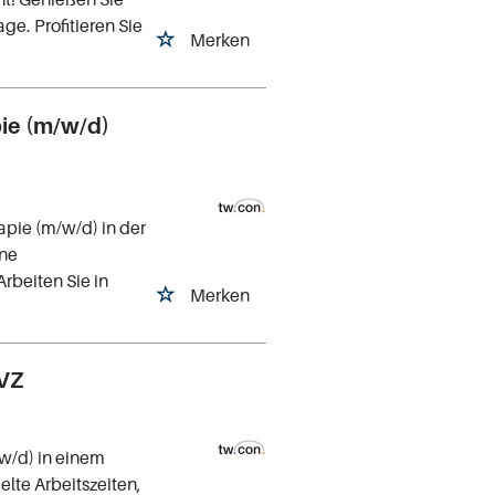
age. Profitieren Sie
Merken
pie (m/w/d)
apie (m/w/d) in der
rne
rbeiten Sie in
Merken
MVZ
/w/d) in einem
lte Arbeitszeiten,