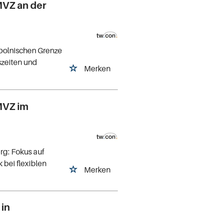
MVZ an der
polnischen Grenze
szeiten und
Merken
MVZ im
g: Fokus auf
 bei flexiblen
Merken
 in