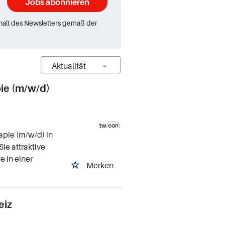
Jobs abonnieren
rhalt des Newsletters gemäß der
pie (m/w/d)
apie (m/w/d) in
ie attraktive
 in einer
Merken
eiz