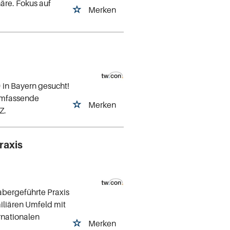
äre. Fokus auf
Merken
 in Bayern gesucht!
 umfassende
Merken
Z.
raxis
abergeführte Praxis
iliären Umfeld mit
rnationalen
Merken