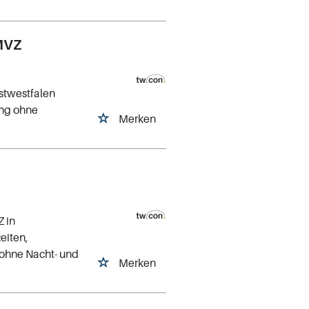
 MVZ
stwestfalen
ung ohne
Merken
Z in
eiten,
 ohne Nacht- und
Merken