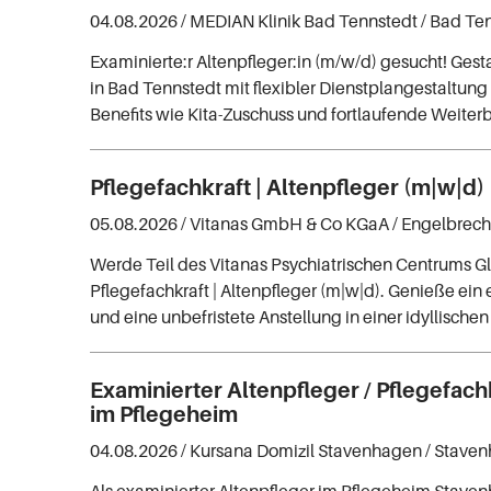
04.08.2026 /
MEDIAN Klinik Bad Tennstedt
/ Bad Te
Examinierte:r Altenpfleger:in (m/w/d) gesucht! Gesta
in Bad Tennstedt mit flexibler Dienstplangestaltung
Benefits wie Kita-Zuschuss und fortlaufende Weiter
Pflegefachkraft | Altenpfleger (m|w|d)
05.08.2026 /
Vitanas GmbH & Co KGaA
/ Engelbrech
Werde Teil des Vitanas Psychiatrischen Centrums Gl
Pflegefachkraft | Altenpfleger (m|w|d). Genieße ei
und eine unbefristete Anstellung in einer idyllisc
Examinierter Altenpfleger / Pflegefach
im Pflegeheim
04.08.2026 /
Kursana Domizil Stavenhagen
/ Stave
Als examinierter Altenpfleger im Pflegeheim Stave