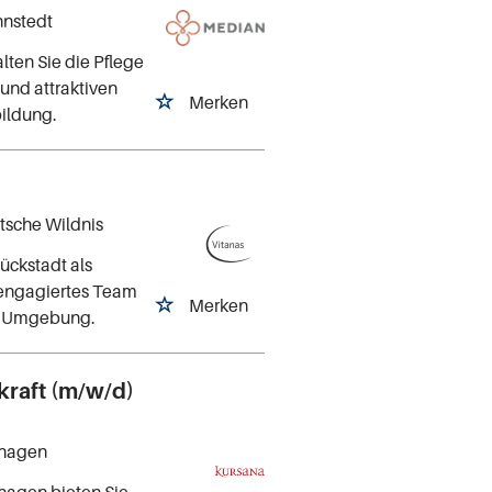
nnstedt
lten Sie die Pflege
 und attraktiven
Merken
bildung.
tsche Wildnis
ückstadt als
n engagiertes Team
Merken
hen Umgebung.
kraft (m/w/d)
nhagen
nhagen bieten Sie