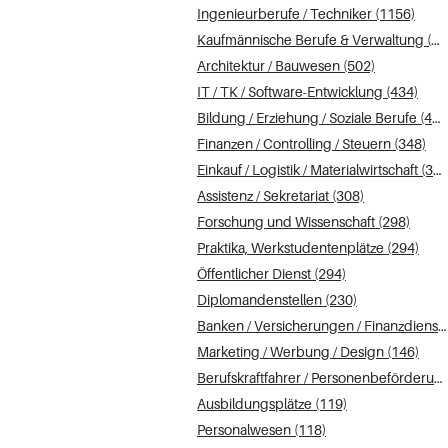
Ingenieurberufe / Techniker (1156)
Kaufmännische Berufe & Verwaltung (968)
Architektur / Bauwesen (502)
IT / TK / Software-Entwicklung (434)
Bildung / Erziehung / Soziale Berufe (408)
Finanzen / Controlling / Steuern (348)
Einkauf / Logistik / Materialwirtschaft (313)
Assistenz / Sekretariat (308)
Forschung und Wissenschaft (298)
Praktika, Werkstudentenplätze (294)
Öffentlicher Dienst (294)
Diplomandenstellen (230)
Banken / Versicherungen / Finanzdienstleister (191)
Marketing / Werbung / Design (146)
Berufskraftfahrer / Personenbeförderung (Land, Wasser, Luft) (125)
Ausbildungsplätze (119)
Personalwesen (118)