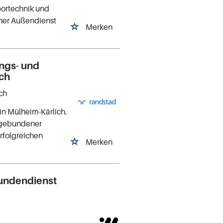
bortechnik und
cher Außendienst
Merken
ungs- und
ich
ch
n Mülheim-Kärlich.
ifgebundener
rfolgreichen
Merken
undendienst