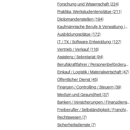
Forschung und Wissenschaft (224)
Praktika, Werkstudentenplätze (211)
Diplomandenstellen (194)
Kaufmännische Berufe & Verwaltung (191)
Ausbildungsplätze (172)
IT / TK / Software-Entwicklung (127)
Vertrieb / Verkauf (116)
Assistenz / Sekretariat (94)
Berufskraftfahrer / Personenbeförderung (Land, Wasser, Luft) (54)
Einkauf / Logistik / Materialwirtschaft (47)
Öffentlicher Dienst (45)
Finanzen / Controlling / Steuern (39)
Medizin und Gesundheit (37)
Banken / Versicherungen / Finanzdienstleister (22)
Freiberufler / Selbständigkeit / Franchise (17)
Rechtswesen (7)
Sicherheitsdienste (7)