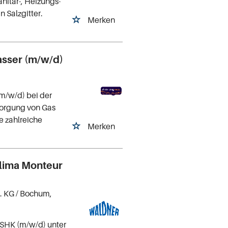
nitär-, Heizungs-
 Salzgitter.
Merken
sser (m/w/d)
m/w/d) bei der
sorgung von Gas
e zahlreiche
Merken
lima Monteur
. KG
/ Bochum,
 SHK (m/w/d) unter