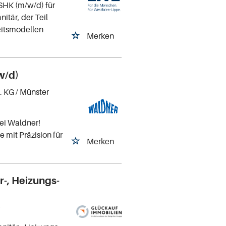
SHK (m/w/d) für
itär, der Teil
eitsmodellen
Merken
w/d)
. KG
/ Münster
ei Waldner!
mit Präzision für
Merken
-, Heizungs-
r