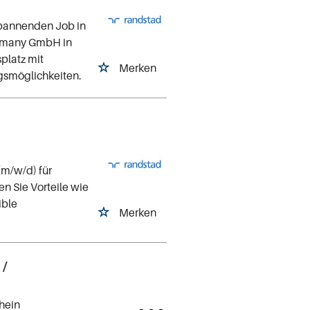
spannenden Job in
ermany GmbH in
splatz mit
Merken
ngsmöglichkeiten.
m/w/d) für
en Sie Vorteile wie
ible
Merken
 /
hein