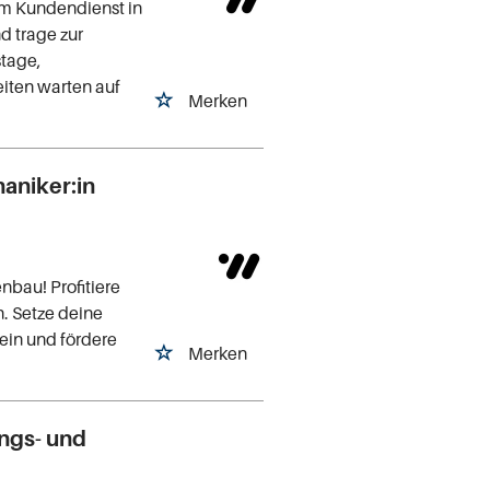
im Kundendienst in
d trage zur
stage,
iten warten auf
Merken
aniker:in
nbau! Profitiere
. Setze deine
ein und fördere
Merken
ungs- und