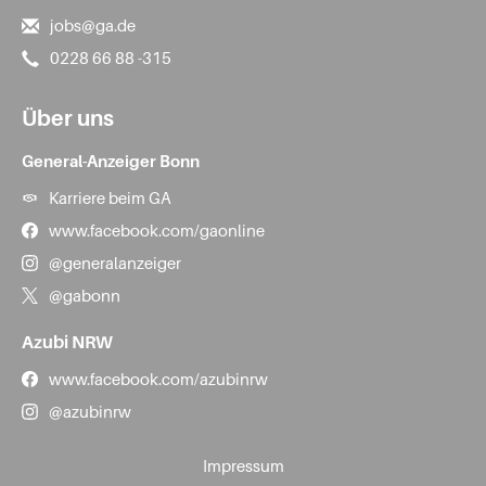
jobs@ga.de
0228 66 88 -315
Über uns
General-Anzeiger Bonn
Karriere beim GA
www.facebook.com/gaonline
@generalanzeiger
@gabonn
Azubi NRW
www.facebook.com/azubinrw
@azubinrw
Impressum