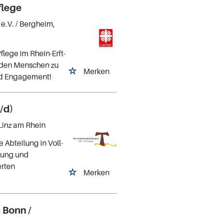
flege
 e.V.
/ Bergheim,
flege im Rhein-Erft-
i den Menschen zu
Merken
nd Engagement!
/d)
 Linz am Rhein
 Abteilung in Voll-
ttung und
erten
Merken
 Bonn /