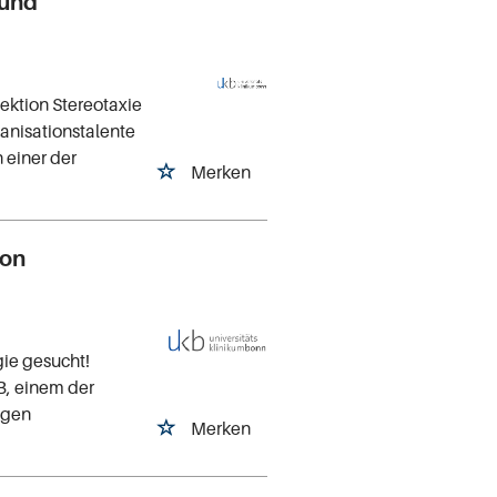
 und
ektion Stereotaxie
ganisationstalente
 einer der
Merken
ion
gie gesucht!
B, einem der
tigen
Merken