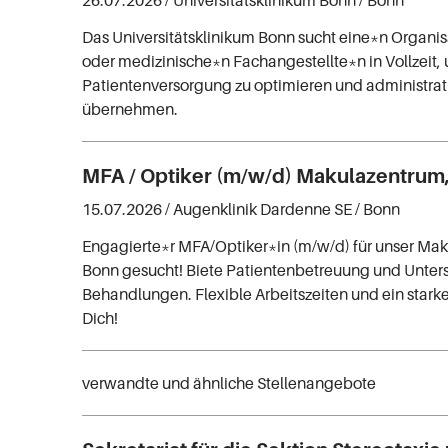
26.07.2026 /
Universitätsklinikum Bonn
/ Bonn
Das Universitätsklinikum Bonn sucht eine*n Organis
oder medizinische*n Fachangestellte*n in Vollzeit,
Patientenversorgung zu optimieren und administra
übernehmen.
MFA / Optiker (m/w/d) Makulazentrum, 
15.07.2026 /
Augenklinik Dardenne SE
/ Bonn
Engagierte*r MFA/Optiker*in (m/w/d) für unser Mak
Bonn gesucht! Biete Patientenbetreuung und Unter
Behandlungen. Flexible Arbeitszeiten und ein star
Dich!
verwandte und ähnliche Stellenangebote