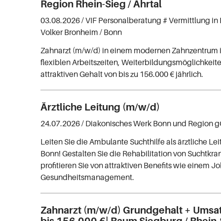
Region Rhein-Sieg / Ahrtal
03.08.2026 /
VIF Personalberatung # Vermittlung in 
Volker Bronheim
/ Bonn
Zahnarzt (m/w/d) in einem modernen Zahnzentrum 
flexiblen Arbeitszeiten, Weiterbildungsmöglichkei
attraktiven Gehalt von bis zu 156.000 € jährlich.
Ärztliche Leitung (m/w/d)
24.07.2026 /
Diakonisches Werk Bonn und Region
Leiten Sie die Ambulante Suchthilfe als ärztliche Le
Bonn! Gestalten Sie die Rehabilitation von Suchtkr
profitieren Sie von attraktiven Benefits wie einem J
Gesundheitsmanagement.
Zahnarzt (m/w/d) Grundgehalt + Umsa
bis 156.000 €| Raum Siegburg / Rhein-