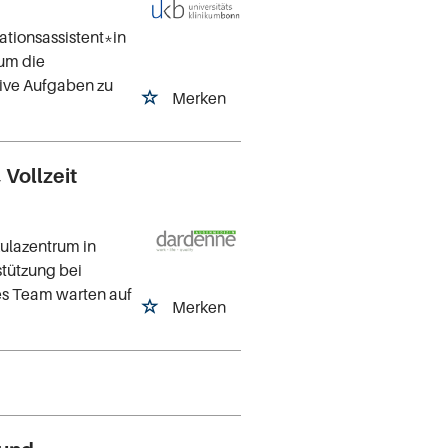
ationsassistent*in
 um die
tive Aufgaben zu
Merken
Vollzeit
ulazentrum in
stützung bei
kes Team warten auf
Merken