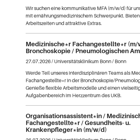
Wir suchen eine kommunikative MFA (m/w/d) für uns
mit ernährungsmedizinischem Schwerpunkt. Bieten 
Arbeitszeiten und attraktive Extras.
Medizinische*r Fachangestellte*r (m/w
Bronchoskopie / Pneumologischen Am
27.07.2026 /
Universitätsklinikum Bonn
/ Bonn
Werde Teil unseres interdisziplinären Teams als Me
Fachangestellte*r in der Bronchoskopie/Pneumolo
Genieße flexible Arbeitsmodelle und einen vielseiti
Aufgabenbereich im Herzzentrum des UKB.
Organisationsassistent*in / Medizinisc
Fachangestellte*r / Gesundheits- u.
Krankenpfleger*in (m/w/d)