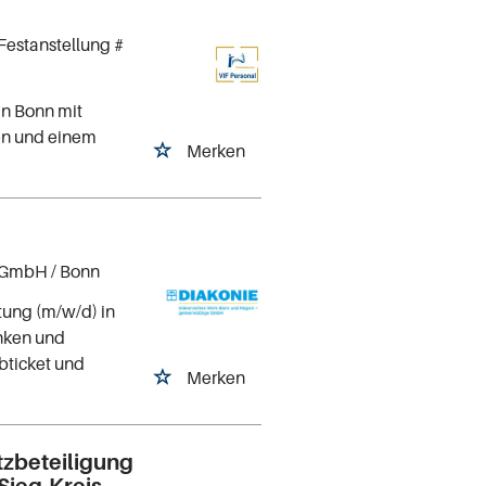
Festanstellung #
in Bonn mit
ten und einem
Merken
 gGmbH
/ Bonn
itung (m/w/d) in
anken und
obticket und
Merken
tzbeteiligung
Sieg-Kreis