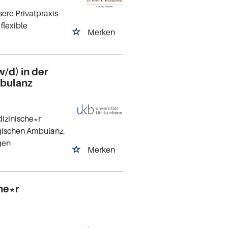
ere Privatpraxis
flexible
Merken
/d) in der
bulanz
dizinische*r
gischen Ambulanz.
gen
Merken
he*r