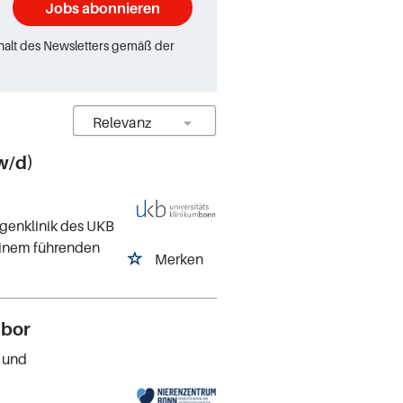
Jobs abonnieren
rhalt des Newsletters gemäß der
w/d)
ugenklinik des UKB
 einem führenden
Merken
abor
- und