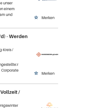
ie unser
von einem
Team und
Merken
/d) - Werden
g-Kreis
/
gestellte:r
, Corporate
Merken
ollzeit /
önigswinter