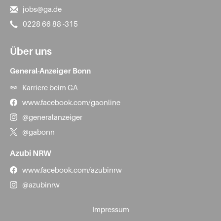
jobs@ga.de
0228 66 88 -315
Über uns
General-Anzeiger Bonn
Karriere beim GA
www.facebook.com/gaonline
@generalanzeiger
@gabonn
Azubi NRW
www.facebook.com/azubinrw
@azubinrw
Impressum