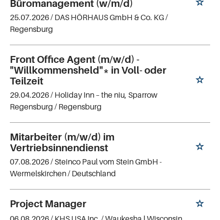
Büromanagement (w/m/d)
25.07.2026 /
DAS HÖRHAUS GmbH & Co. KG
/
Regensburg
Front Office Agent (m/w/d) -
"Willkommensheld"* in Voll- oder
Teilzeit
29.04.2026 /
Holiday Inn – the niu, Sparrow
Regensburg
/ Regensburg
Mitarbeiter (m/w/d) im
Vertriebsinnendienst
07.08.2026 /
Steinco Paul vom Stein GmbH -
Wermelskirchen
/ Deutschland
Project Manager
06.08.2026 /
KHS USA Inc.
/ Waukesha ǀ Wisconsin