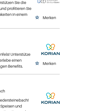
stützen Sie die
nd profitieren Sie
hkeiten in einem
Merken
fels! Unterstütze
 erlebe einen
Merken
gen Benefits.
ach
iedersteinebach!
n Speisen und