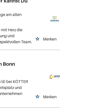
ier kannst Du
ege am alten
 mit Herz die
nung und
Merken
spektvollen Team.
n Bonn
/w/d) bei KÖTTER
eitsplatz und
tsunternehmen
Merken