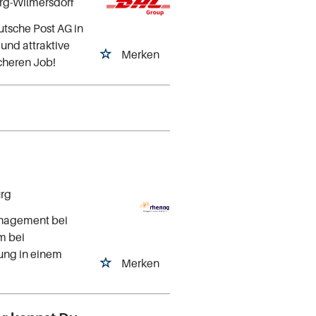
urg-Wilmersdorf
utsche Post AG in
 und attraktive
Merken
cheren Job!
urg
nagement bei
m bei
ung in einem
Merken