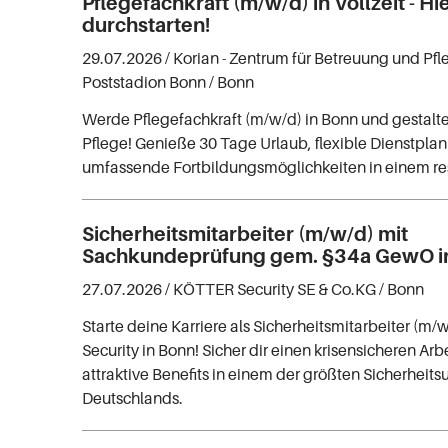
Pflegefachkraft (m/w/d) in Vollzeit - H
durchstarten!
29.07.2026 /
Korian - Zentrum für Betreuung und Pfl
Poststadion Bonn
/ Bonn
Werde Pflegefachkraft (m/w/d) in Bonn und gestalte
Pflege! Genieße 30 Tage Urlaub, flexible Dienstpla
umfassende Fortbildungsmöglichkeiten in einem re
Sicherheitsmitarbeiter (m/w/d) mit
Sachkundeprüfung gem. §34a GewO i
27.07.2026 /
KÖTTER Security SE & Co.KG
/ Bonn
Starte deine Karriere als Sicherheitsmitarbeiter (m
Security in Bonn! Sicher dir einen krisensicheren Arb
attraktive Benefits in einem der größten Sicherhei
Deutschlands.