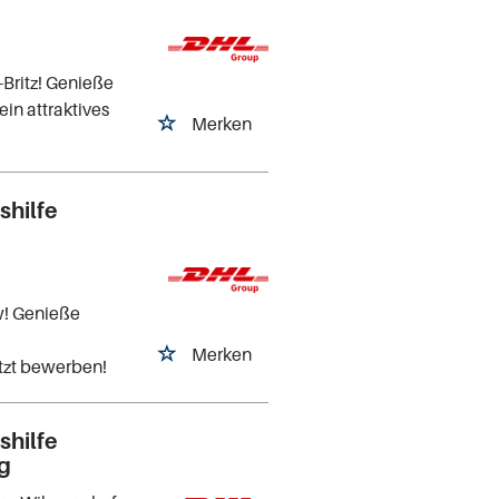
-Britz! Genieße
ein attraktives
Merken
shilfe
ow! Genieße
Merken
tzt bewerben!
shilfe
rg