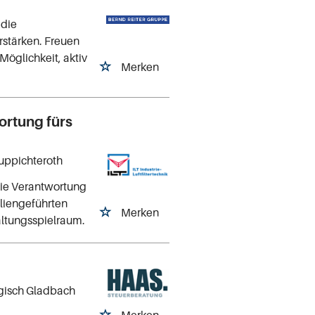
 die
rstärken. Freuen
Möglichkeit, aktiv
Merken
ortung fürs
Ruppichteroth
die Verantwortung
liengeführten
Merken
altungsspielraum.
rgisch Gladbach
Merken