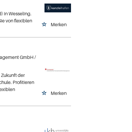
) in Wesseling.
ie von flexiblen
Merken
Management GmbH
/
 Zukunft der
ule. Profitieren
lexiblen
Merken