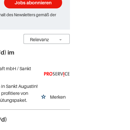
Jobs abonnieren
rhalt des Newsletters gemäß der
/d) im
haft mbH
/ Sankt
in Sankt Augustin!
profitiere von
Merken
rgütungspaket.
/d)