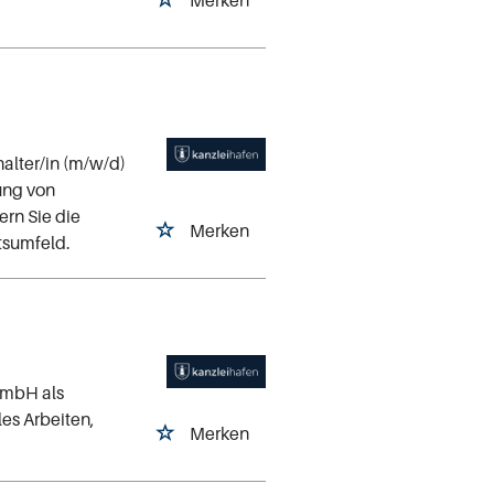
alter/in (m/w/d)
ung von
rn Sie die
Merken
tsumfeld.
GmbH als
les Arbeiten,
Merken