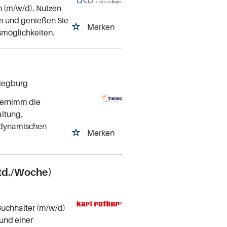
n (m/w/d). Nutzen
m und genießen Sie
Merken
gsmöglichkeiten.
Siegburg
bernimm die
altung,
 dynamischen
Merken
Std./Woche)
Buchhalter (m/w/d)
n und einer