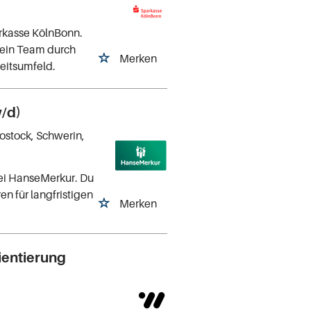
rkasse KölnBonn.
dein Team durch
Merken
eitsumfeld.
w/d)
Rostock, Schwerin,
bei HanseMerkur. Du
en für langfristigen
Merken
ientierung