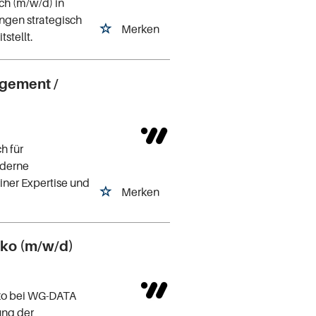
h (m/w/d) in
ngen strategisch
Merken
stellt.
agement /
h für
oderne
iner Expertise und
Merken
siko (m/w/d)
iko bei WG-DATA
ung der