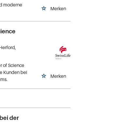
nd moderne
Merken
cience
 Herford,
r of Science
te Kunden bei
Merken
ums.
bei der