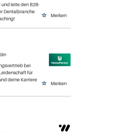
und leite den B2B-
der Dentalbranche
Merken
aching!
Köln
ngsvertrieb bei
eidenschaft für
und deine Karriere
Merken