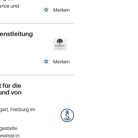
iance und
Merken
ienstleitung
Merken
für die
 und von
tgart, Freiburg im
gestalte
onomie in