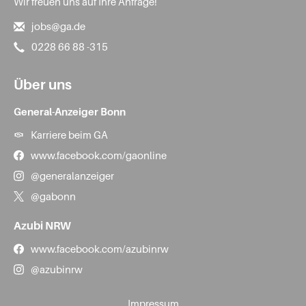
Wir freuen uns auf Ihre Anfrage!
jobs@ga.de
0228 66 88 -315
Über uns
General-Anzeiger Bonn
Karriere beim GA
www.facebook.com/gaonline
@generalanzeiger
@gabonn
Azubi NRW
www.facebook.com/azubinrw
@azubinrw
Impressum