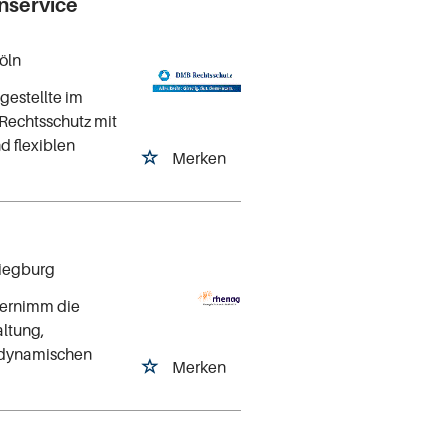
nservice
Köln
gestellte im
 Rechtsschutz mit
 flexiblen
Merken
Siegburg
bernimm die
altung,
 dynamischen
Merken