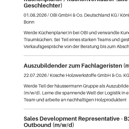
Geschlechter)
01.08.2026 /
OBI GmbH & Co. Deutschland KG
/ Kön
Bonn
Werde Küchenplaner:in bei OBI und verwandle Ku
Traumküchen. Sei Teil eines starken Teams und gest
Verkaufsgespräche von der Beratung bis zum Absch
Auszubildender zum Fachlageristen (
22.07.2026 /
Kosche Holzwerkstoffe GmbH & Co. K
Werde Teil der häussermann Gruppe als Auszubilde
(m/w/d). Lerne die spannende Welt der Logistik in 
Team und arbeite an nachhaltigen Holzprodukten!
Sales Development Representative - B
Outbound (m/w/d)