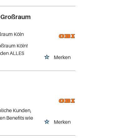
n Großraum
ßraum Köln
oßraum Köln!
e den ALLES
Merken
)
bliche Kunden,
ven Benefits wie
Merken