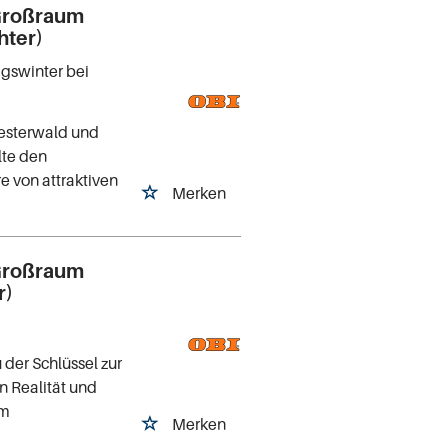
 Großraum
hter)
igswinter bei
esterwald und
te den
re von attraktiven
Merken
 Großraum
r)
 der Schlüssel zur
 Realität und
um
Merken