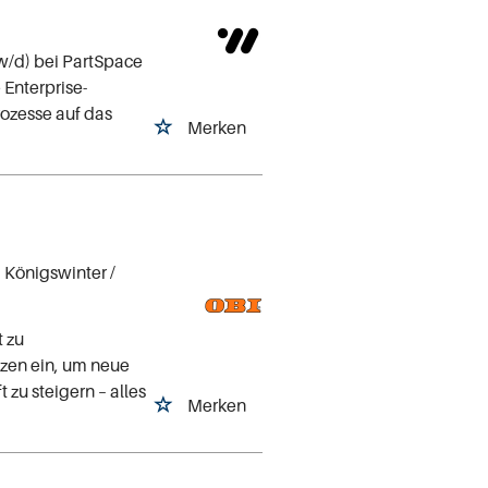
w/d) bei PartSpace
 Enterprise-
ozesse auf das
Merken
)
 Königswinter
/
 zu
zen ein, um neue
u steigern – alles
Merken