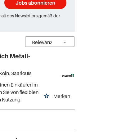
Jobs abonnieren
rhalt des Newsletters gemäß der
ich Metall-
Köln, Saarlouis
inen Einkäufer im
n Sie von flexiblen
Merken
n Nutzung.