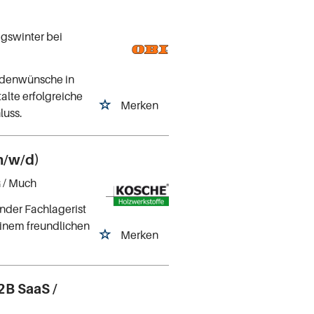
igswinter bei
ndenwünsche in
alte erfolgreiche
Merken
luss.
m/w/d)
G
/ Much
nder Fachlagerist
einem freundlichen
Merken
2B SaaS /