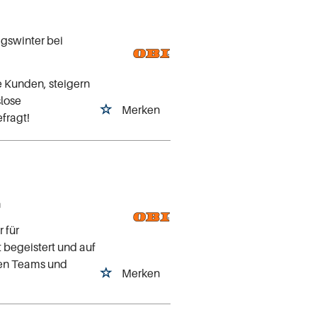
)
igswinter bei
e Kunden, steigern
slose
Merken
efragt!
)
n
 für
begeistert und auf
ten Teams und
Merken