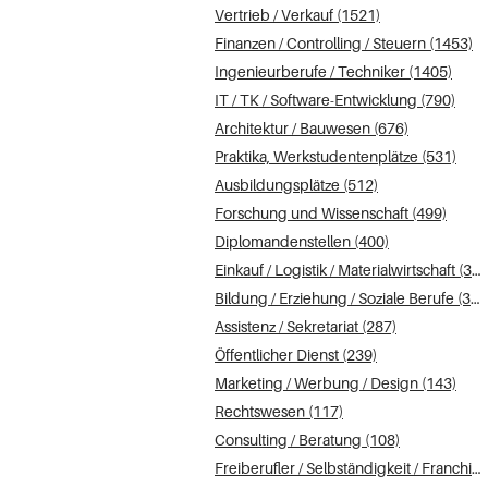
Vertrieb / Verkauf (1521)
Finanzen / Controlling / Steuern (1453)
Ingenieurberufe / Techniker (1405)
IT / TK / Software-Entwicklung (790)
Architektur / Bauwesen (676)
Praktika, Werkstudentenplätze (531)
Ausbildungsplätze (512)
Forschung und Wissenschaft (499)
Diplomandenstellen (400)
Einkauf / Logistik / Materialwirtschaft (391)
Bildung / Erziehung / Soziale Berufe (373)
Assistenz / Sekretariat (287)
Öffentlicher Dienst (239)
Marketing / Werbung / Design (143)
Rechtswesen (117)
Consulting / Beratung (108)
Freiberufler / Selbständigkeit / Franchise (102)