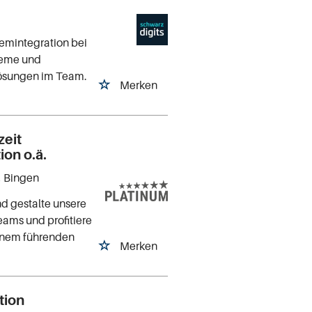
stemintegration bei
teme und
Lösungen im Team.
Merken
zeit
ion o.ä.
, Bingen
nd gestalte unsere
eams und profitiere
einem führenden
Merken
tion