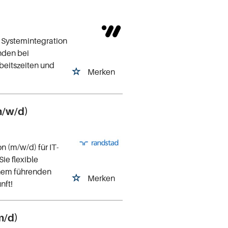
 Systemintegration
nden bei
rbeitszeiten und
Merken
m/w/d)
n (m/w/d) für IT-
ie flexible
inem führenden
Merken
nft!
m/d)