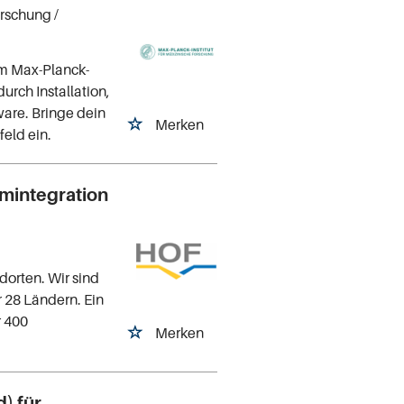
orschung
/
am Max-Planck-
urch Installation,
are. Bringe dein
Merken
eld ein.
emintegration
a
dorten. Wir sind
r 28 Ländern. Ein
r 400
Merken
) für