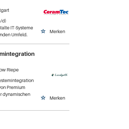
tgart
/d)
talte IT-Systeme
Merken
renden Umfeld.
emintegration
hlow Riepe
Systemintegration
 von Premium
ner dynamischen
Merken