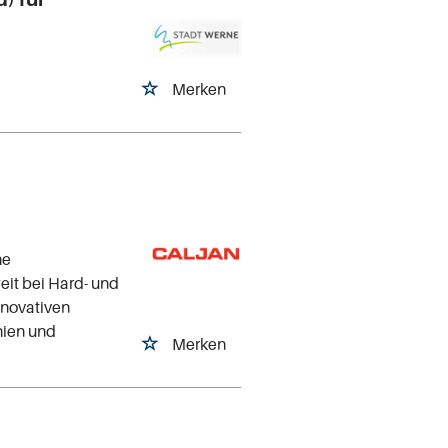
Merken
he
it bei Hard- und
nnovativen
hien und
Merken