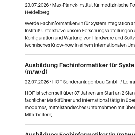
23.07.2026 /
Max-Planck-Institut für medizinische F
Heidelberg
Werde Fachinformatiker*in für Systemintegration 
Institut! Unterstütze unsere Forschungsabteilungen d
Konfiguration und Wartung von Hardware und Softw
technisches Know-how in einem internationalen Umf
Ausbildung Fachinformatiker für Syst
(m/w/d)
22.07.2026 /
HOF Sonderanlagenbau GmbH
/ Lohr
HOF ist schon seit über 37 Jahren am Start an 2 Stan
fachlicher Marktführer und international tätig in übe
modernes, mittelständisches Unternehmen mit übe
Mitarbeitern;...
Ausbildung Fachinformatiker/in (m/w/d