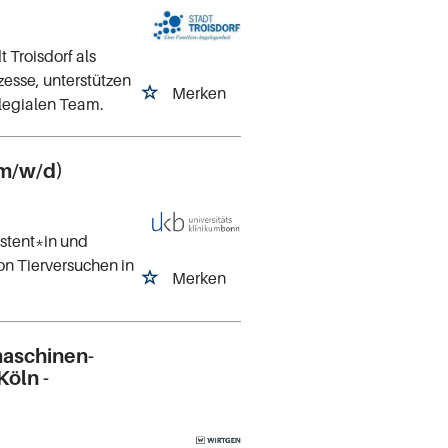
 Troisdorf als
zesse, unterstützen
Merken
llegialen Team.
(m/w/d)
istent*in und
n Tierversuchen in
Merken
aschinen-
öln -