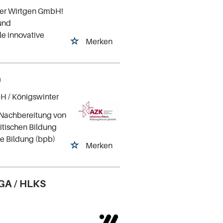
 der Wirtgen GmbH!
und
e innovative
Merken
)
bH
/ Königswinter
d Nachbereitung von
tischen Bildung
he Bildung (bpb)
Merken
TGA / HLKS