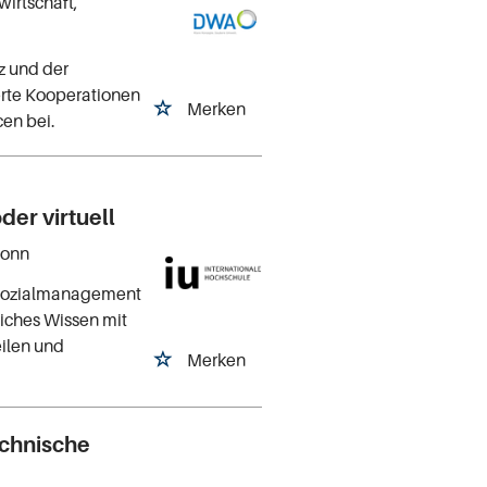
irtschaft,
z und der
erte Kooperationen
Merken
cen bei.
er virtuell
Bonn
 Sozialmanagement
liches Wissen mit
eilen und
Merken
chnische