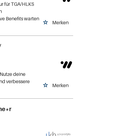
ur für TGA/HLKS
n
ve Benefits warten
Merken
/
 Nutze deine
und verbessere
Merken
he*r