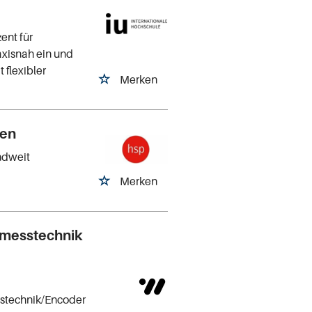
ent für
xisnah ein und
 flexibler
Merken
hen
ndweit
Merken
gmesstechnik
stechnik/Encoder