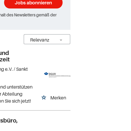
Jobs abonnieren
rhalt des Newsletters gemäß der
 und
zeit
ng e.V.
/ Sankt
 und unterstützen
er Abteilung
Merken
Sie sich jetzt!
tsbüro,