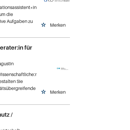
ationsassistent*in
 um die
tive Aufgaben zu
Merken
erater:in für
ugustin
issenschaftliche:r
estalten Sie
tätsübergreifende
Merken
utz /