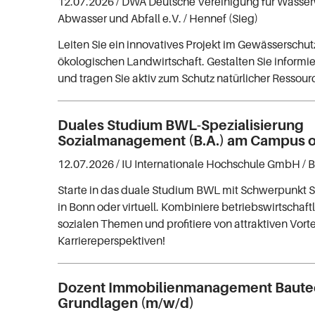
12.07.2026 /
DWA Deutsche Vereinigung für Wasserw
Abwasser und Abfall e.V.
/ Hennef (Sieg)
Leiten Sie ein innovatives Projekt im Gewässerschut
ökologischen Landwirtschaft. Gestalten Sie informi
und tragen Sie aktiv zum Schutz natürlicher Ressour
Duales Studium BWL-Spezialisierung
Sozialmanagement (B.A.) am Campus od
12.07.2026 /
IU Internationale Hochschule GmbH
/ 
Starte in das duale Studium BWL mit Schwerpunkt
in Bonn oder virtuell. Kombiniere betriebswirtschaft
sozialen Themen und profitiere von attraktiven Vort
Karriereperspektiven!
Dozent Immobilienmanagement Baute
Grundlagen (m/w/d)