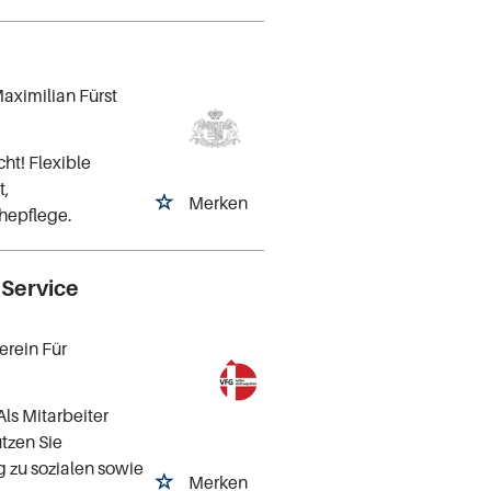
aximilian Fürst
ht! Flexible
t,
Merken
hepflege.
 Service
erein Für
Als Mitarbeiter
tzen Sie
 zu sozialen sowie
Merken