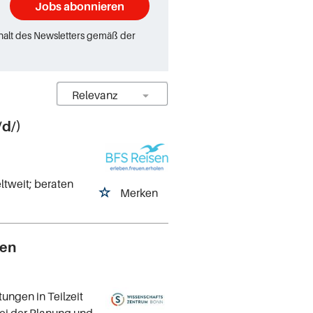
Jobs abonnieren
rhalt des Newsletters gemäß der
d/)
eltweit; beraten
Merken
gen
ungen in Teilzeit
bei der Planung und