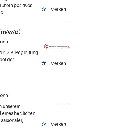
für ein positives
Merken
ld.
 (m/w/d)
Bonn
r, z.B. Begleitung
bei der
Merken
Bonn
 in unserem
l eines herzlichen
 saisonaler,
Merken