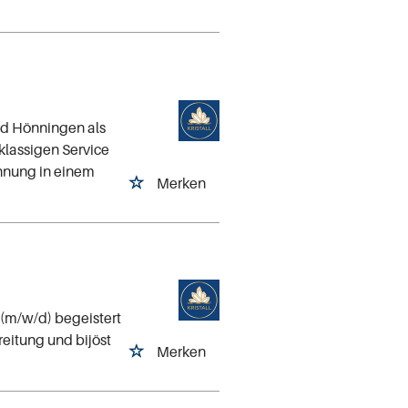
ad Hönningen als
tklassigen Service
ohnung in einem
Merken
 (m/w/d) begeistert
reitung und bijöst
Merken