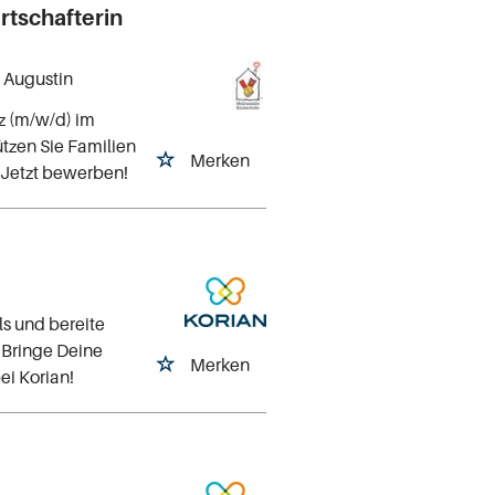
rtschafterin
t Augustin
nz (m/w/d) im
tzen Sie Familien
Merken
 Jetzt bewerben!
s und bereite
. Bringe Deine
Merken
ei Korian!