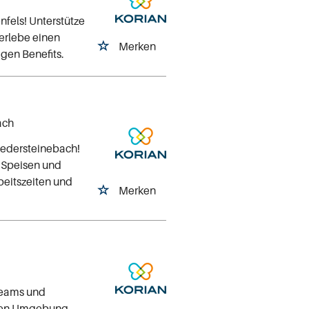
fels! Unterstütze
 erlebe einen
Merken
gen Benefits.
ach
iedersteinebach!
n Speisen und
beitszeiten und
Merken
Teams und
nden Umgebung.