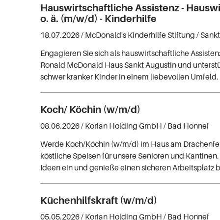
Hauswirtschaftliche Assistenz - Hauswi
o. ä. (m/w/d) - Kinderhilfe
18.07.2026 /
McDonald's Kinderhilfe Stiftung
/ Sank
Engagieren Sie sich als hauswirtschaftliche Assiste
Ronald McDonald Haus Sankt Augustin und unterstü
schwer kranker Kinder in einem liebevollen Umfeld.
Koch/ Köchin (w/m/d)
08.06.2026 /
Korian Holding GmbH
/ Bad Honnef
Werde Koch/Köchin (w/m/d) im Haus am Drachenfel
köstliche Speisen für unsere Senioren und Kantinen
Ideen ein und genieße einen sicheren Arbeitsplatz b
Küchenhilfskraft (w/m/d)
05.05.2026 /
Korian Holding GmbH
/ Bad Honnef