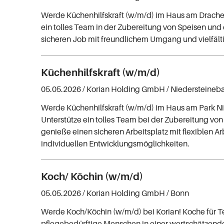
Werde Küchenhilfskraft (w/m/d) im Haus am Drachen
ein tolles Team in der Zubereitung von Speisen und
sicheren Job mit freundlichem Umgang und vielfälti
Küchenhilfskraft (w/m/d)
05.05.2026 /
Korian Holding GmbH
/ Niedersteineb
Werde Küchenhilfskraft (w/m/d) im Haus am Park N
Unterstütze ein tolles Team bei der Zubereitung vo
genieße einen sicheren Arbeitsplatz mit flexiblen Ar
individuellen Entwicklungsmöglichkeiten.
Koch/ Köchin (w/m/d)
05.05.2026 /
Korian Holding GmbH
/ Bonn
Werde Koch/Köchin (w/m/d) bei Korian! Koche für 
pflegebedürftige Menschen in einer wertschätze