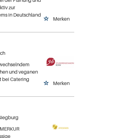
tiv zur
ems in Deutschland
Merken
ach
t wechselndem
schen und veganen
t bei Catering
Merken
 Siegburg
ei MERKUR
ssige