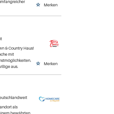
 umfangreicher
Merken
it
wn & Country Haus!
nche mit
nstmöglichkeiten.
Merken
illige aus.
deutschlandweit
andort als
n einem bewährten