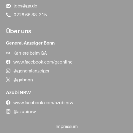
jobs@ga.de
0228 66 88 -315
Über uns
General-Anzeiger Bonn
Karriere beim GA
www.facebook.com/gaonline
@generalanzeiger
@gabonn
Azubi NRW
www.facebook.com/azubinrw
@azubinrw
Impressum