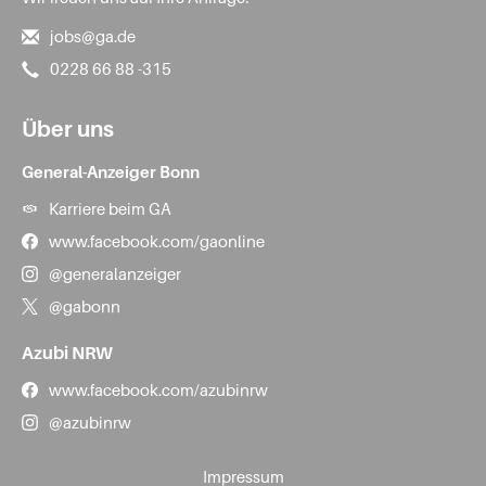
jobs@ga.de
0228 66 88 -315
Über uns
General-Anzeiger Bonn
Karriere beim GA
www.facebook.com/gaonline
@generalanzeiger
@gabonn
Azubi NRW
www.facebook.com/azubinrw
@azubinrw
Impressum