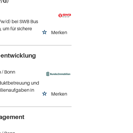
/d)
m/w/d) bei SWB Bus
, um für sichere
Merken
-entwicklung
n
/ Bonn
roduktbetreuung und
bilienaufgaben in
Merken
anagement