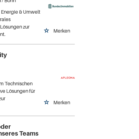
n
/ Bonn
 Energie & Umwelt
rales
Lösungen zur
Merken
nt.
ity
 im Technischen
ive Lösungen für
zur
Merken
oder
unseres Teams