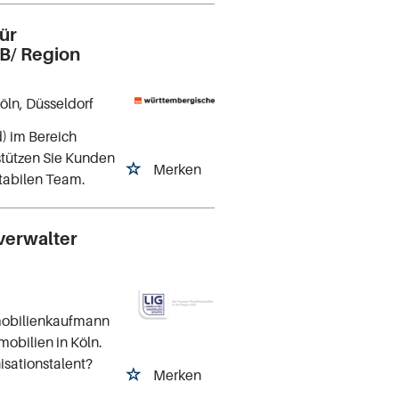
ür
B/ Region
Köln, Düsseldorf
) im Bereich
stützen Sie Kunden
Merken
stabilen Team.
verwalter
mobilienkaufmann
obilien in Köln.
isationstalent?
Merken