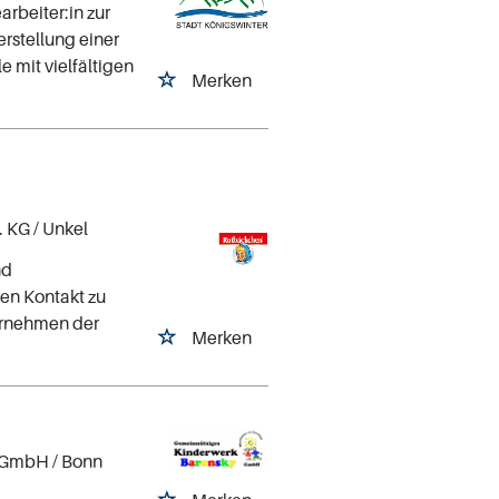
rbeiter:in zur
rstellung einer
 mit vielfältigen
Merken
. KG
/ Unkel
nd
den Kontakt zu
ernehmen der
Merken
y GmbH
/ Bonn