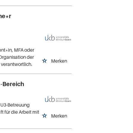
he*r
ent*in, MFA oder
Organisation der
Merken
verantwortlich.
3-Bereich
e U3-Betreuung
t für die Arbeit mit
Merken