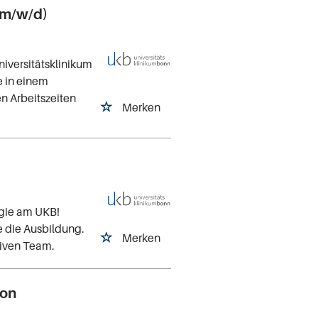
(m/w/d)
niversitätsklinikum
e in einem
n Arbeitszeiten
Merken
ogie am UKB!
e die Ausbildung.
Merken
tiven Team.
ion