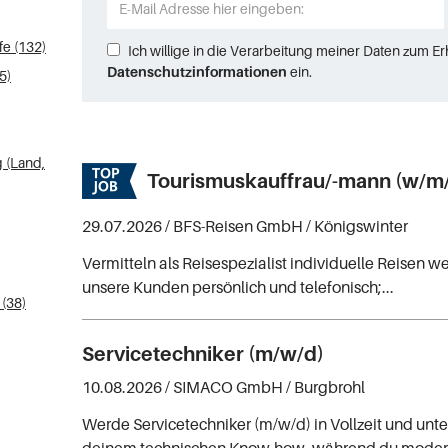
e (132)
Ich willige in die Verarbeitung meiner Daten zum E
Datenschutzinformationen
ein.
5)
 (Land,
Tourismuskauffrau/-mann (w/m/
29.07.2026 /
BFS-Reisen GmbH
/ Königswinter
Vermitteln als Reisespezialist individuelle Reisen w
unsere Kunden persönlich und telefonisch;...
 (38)
Servicetechniker (m/w/d)
10.08.2026 /
SIMACO GmbH
/ Burgbrohl
Werde Servicetechniker (m/w/d) in Vollzeit und unt
deinem technischen Know-how, während du moder