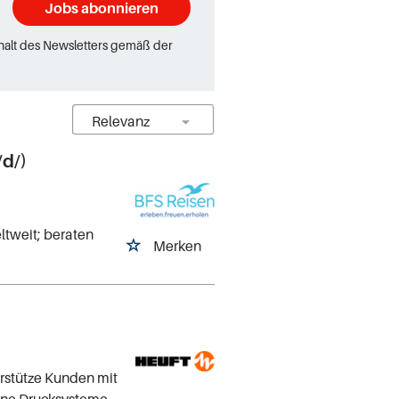
Jobs abonnieren
rhalt des Newsletters gemäß der
d/)
eltweit; beraten
Merken
erstütze Kunden mit
ne Drucksysteme