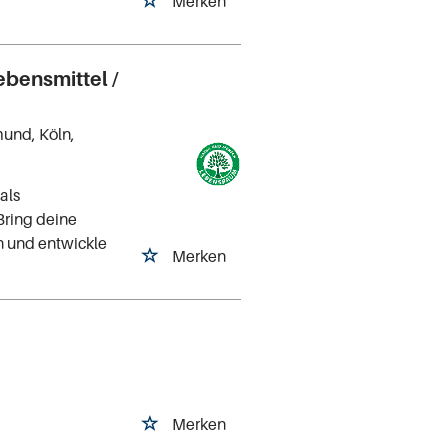
Merken
ebensmittel /
mund, Köln,
als
Bring deine
n und entwickle
Merken
d
Merken