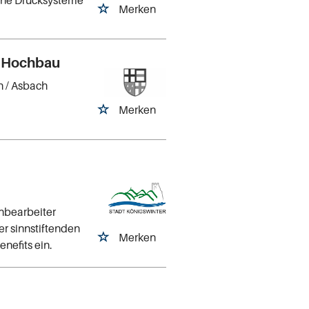
Merken
h Hochbau
h
/ Asbach
Merken
hbearbeiter
ner sinnstiftenden
Merken
enefits ein.