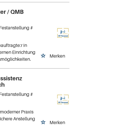
ter / QMB
Festanstellung #
auftragte:r in
ernen Einrichtung
Merken
smöglichkeiten.
ssistenz
ch
Festanstellung #
 moderner Praxis
ichere Anstellung
Merken