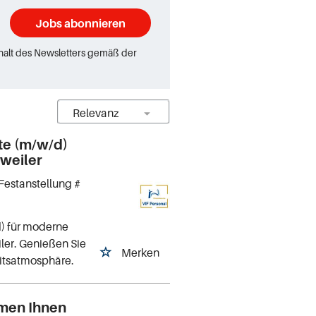
Jobs abonnieren
rhalt des Newsletters gemäß der
te (m/w/d)
weiler
Festanstellung #
) für moderne
ler. Genießen Sie
Merken
eitsatmosphäre.
mmen Ihnen