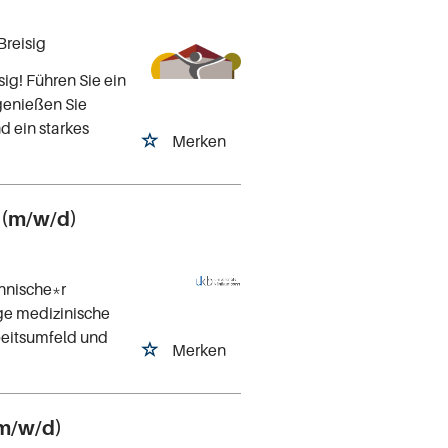
Breisig
ig! Führen Sie ein
genießen Sie
d ein starkes
Merken
 (m/w/d)
hnische*r
ige medizinische
beitsumfeld und
Merken
(m/w/d)