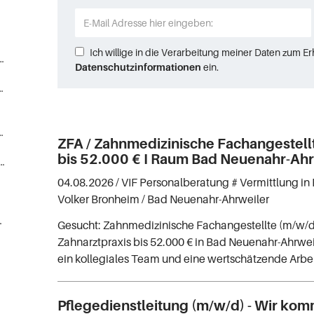
Ich willige in die Verarbeitung meiner Daten zum E
Gesundheits-, Krankenpfleger) (84)
Datenschutzinformationen
ein.
gestellte, Sanitäter (15)
Medizin/Pharmabranche (5)
ZFA / Zahnmedizinische Fachangestell
bis 52.000 € I Raum Bad Neuenahr-Ahr
ater, Medizinprodukteberater (3)
04.08.2026 /
VIF Personalberatung # Vermittlung in 
Volker Bronheim
/ Bad Neuenahr-Ahrweiler
nrichtungen (1)
Gesucht: Zahnmedizinische Fachangestellte (m/w/d
Zahnarztpraxis bis 52.000 € in Bad Neuenahr-Ahrwei
ein kollegiales Team und eine wertschätzende Arb
Pflegedienstleitung (m/w/d) - Wir ko