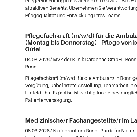
Pflegeeinrichtung in Euskirchen mit bis zu 71.500 €
attraktiven Benefits. Übernehmen Sie Verantwortung
Pflegequalität und Entwicklung Ihres Teams.
Pflegefachkraft (m/w/d) für die Ambul
(Montag bis Donnerstag) - Pflege von
Güte!
04.08.2026 /
MVZ der Klinik Dardenne GmbH - Bon
Bonn
Pflegefachkraft (m/w/d) für die Ambulanz in Bonn ge
Vergütung, unbefristete Anstellung, Teamarbeit i
Umfeld. Ihre Expertise ist wichtig für die bestmögli
Patientenversorgung.
Medizinische/r Fachangestellte/r im L
05.08.2026 /
Nierenzentrum Bonn - Praxis für Nieren