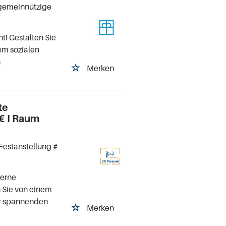
 gemeinnützige
t! Gestalten Sie
em sozialen
n
Merken
te
 € I Raum
Festanstellung #
derne
n Sie von einem
ner spannenden
Merken