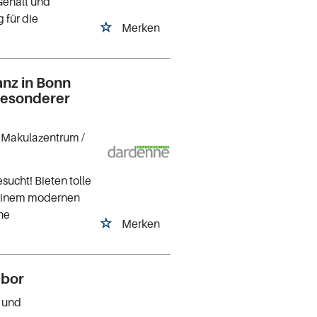
 Gehalt und
 für die
Merken
anz in Bonn
 besonderer
n Makulazentrum
/
sucht! Bieten tolle
n einem modernen
che
Merken
abor
- und