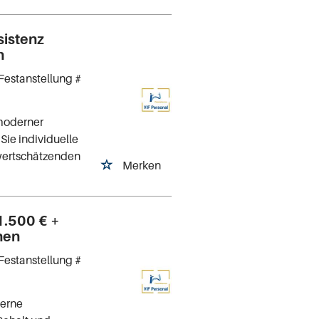
sistenz
h
Festanstellung #
 moderner
Sie individuelle
 wertschätzenden
Merken
1.500 € +
chen
Festanstellung #
derne