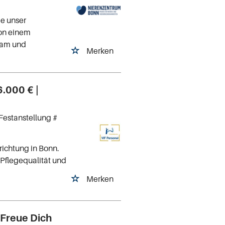
ie unser
von einem
Team und
Merken
6.000 € |
Festanstellung #
richtung in Bonn.
e Pflegequalität und
Merken
 Freue Dich