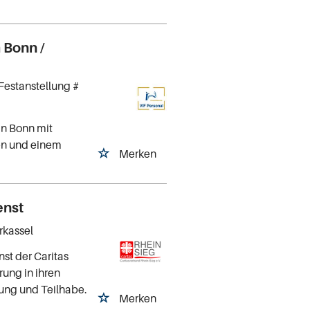
 Bonn /
Festanstellung #
in Bonn mit
ten und einem
Merken
enst
rkassel
st der Caritas
ung in ihren
ung und Teilhabe.
Merken
!