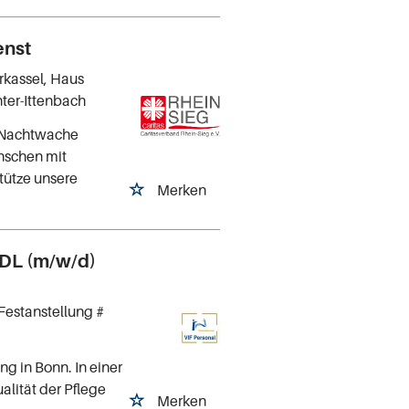
enst
rkassel, Haus
ter-Ittenbach
s Nachtwache
nschen mit
tütze unsere
Merken
PDL (m/w/d)
Festanstellung #
ng in Bonn. In einer
alität der Pflege
Merken