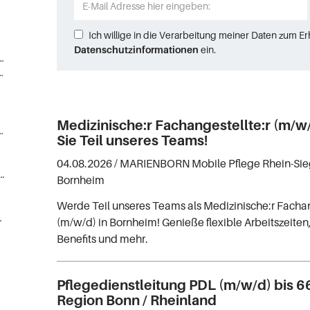
Ich willige in die Verarbeitung meiner Daten zum E
Datenschutzinformationen
ein.
esundheits-, Krankenpfleger) (125)
gestellte, Sanitäter (39)
Medizinische:r Fachangestellte:r (m/w
Medizin/Pharmabranche (6)
Sie Teil unseres Teams!
04.08.2026 /
MARIENBORN Mobile Pflege Rhein-Sie
ater, Medizinprodukteberater (5)
Bornheim
Werde Teil unseres Teams als Medizinische:r Fachan
nrichtungen (3)
(m/w/d) in Bornheim! Genieße flexible Arbeitszeiten
Benefits und mehr.
Pflegedienstleitung PDL (m/w/d) bis 6
Region Bonn / Rheinland