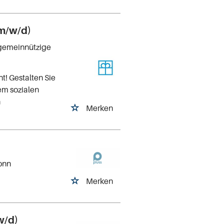
(m/w/d)
 gemeinnützige
t! Gestalten Sie
em sozialen
n
Merken
onn
Merken
w/d)