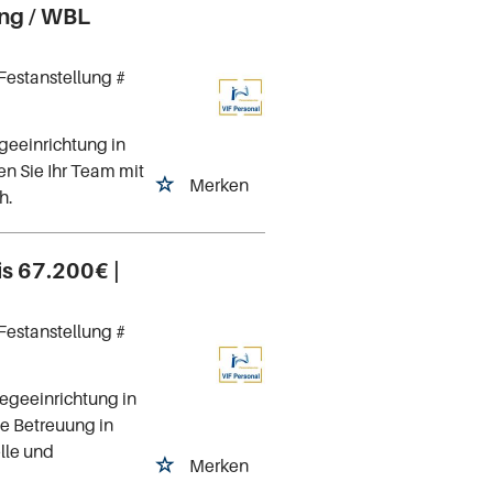
ung / WBL
Festanstellung #
geeinrichtung in
en Sie Ihr Team mit
Merken
h.
s 67.200€ |
Festanstellung #
egeeinrichtung in
le Betreuung in
lle und
Merken