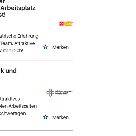
er
 Arbeitsplatz
t!
atrische Erfahrung
 Team. Attraktive
Merken
arten Dich!
ark und
ttraktives
len Arbeitszeiten
hochwertigen
Merken