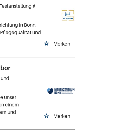
Festanstellung #
richtung in Bonn.
e Pflegequalität und
Merken
abor
- und
ie unser
von einem
Team und
Merken