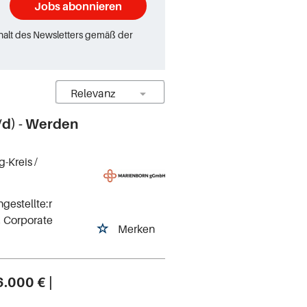
Jobs abonnieren
rhalt des Newsletters gemäß der
/d) - Werden
g-Kreis
/
gestellte:r
, Corporate
Merken
6.000 € |