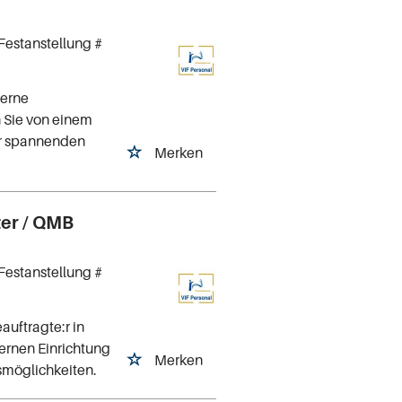
Festanstellung #
derne
n Sie von einem
ner spannenden
Merken
ter / QMB
Festanstellung #
auftragte:r in
ernen Einrichtung
Merken
smöglichkeiten.