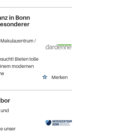
anz in Bonn
 besonderer
n Makulazentrum
/
sucht! Bieten tolle
n einem modernen
che
Merken
abor
- und
ie unser