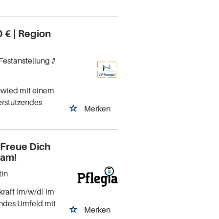
 € | Region
Festanstellung #
uwied mit einem
erstützendes
Merken
 Freue Dich
eam!
tin
kraft (m/w/d) im
endes Umfeld mit
Merken