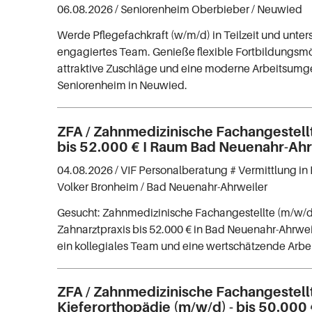
06.08.2026 /
Seniorenheim Oberbieber
/ Neuwied
Werde Pflegefachkraft (w/m/d) in Teilzeit und unter
engagiertes Team. Genieße flexible Fortbildungsmö
attraktive Zuschläge und eine moderne Arbeitsum
Seniorenheim in Neuwied.
ZFA / Zahnmedizinische Fachangestell
bis 52.000 € I Raum Bad Neuenahr-Ahr
04.08.2026 /
VIF Personalberatung # Vermittlung in 
Volker Bronheim
/ Bad Neuenahr-Ahrweiler
Gesucht: Zahnmedizinische Fachangestellte (m/w/d
Zahnarztpraxis bis 52.000 € in Bad Neuenahr-Ahrwei
ein kollegiales Team und eine wertschätzende Arb
ZFA / Zahnmedizinische Fachangestell
Kieferorthopädie (m/w/d) - bis 50.000