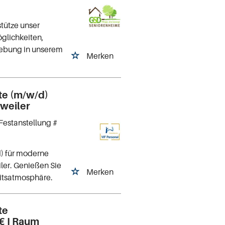
stütze unser
glichkeiten,
gebung in unserem
Merken
te (m/w/d)
weiler
Festanstellung #
) für moderne
ler. Genießen Sie
Merken
eitsatmosphäre.
te
 € I Raum