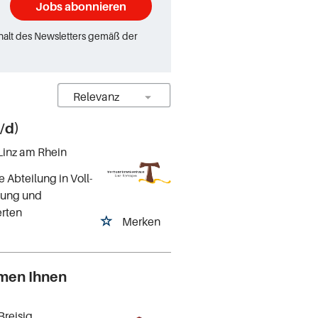
Jobs abonnieren
rhalt des Newsletters gemäß der
/d)
 Linz am Rhein
 Abteilung in Voll-
ttung und
erten
Merken
mmen Ihnen
Breisig