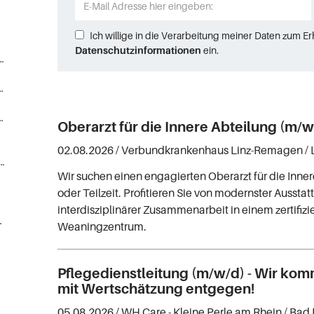
Ich willige in die Verarbeitung meiner Daten zum E
Datenschutzinformationen
ein.
Gesundheits-, Krankenpfleger) (95)
gestellte, Sanitäter (16)
Medizin/Pharmabranche (6)
Oberarzt für die Innere Abteilung (m/w
02.08.2026 /
Verbundkrankenhaus Linz-Remagen
/
ater, Medizinprodukteberater (3)
Wir suchen einen engagierten Oberarzt für die Innere
oder Teilzeit. Profitieren Sie von modernster Aussta
interdisziplinärer Zusammenarbeit in einem zertifizi
nrichtungen (1)
Weaningzentrum.
Pflegedienstleitung (m/w/d) - Wir ko
mit Wertschätzung entgegen!
05.08.2026 /
WH Care - Kleine Perle am Rhein
/ Bad 