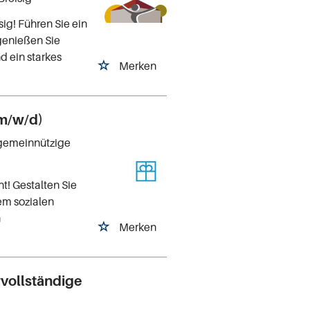
ig! Führen Sie ein
genießen Sie
d ein starkes
Merken
(m/w/d)
 gemeinnützige
t! Gestalten Sie
em sozialen
n
Merken
ervollständige