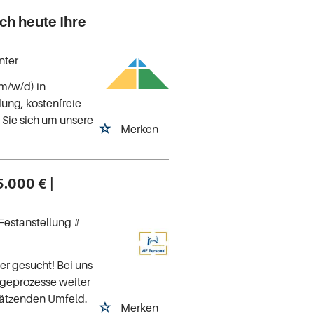
ich heute Ihre
nter
(m/w/d) in
dung, kostenfreie
Sie sich um unsere
Merken
5.000 € |
Festanstellung #
er gesucht! Bei uns
egeprozesse weiter
hätzenden Umfeld.
Merken