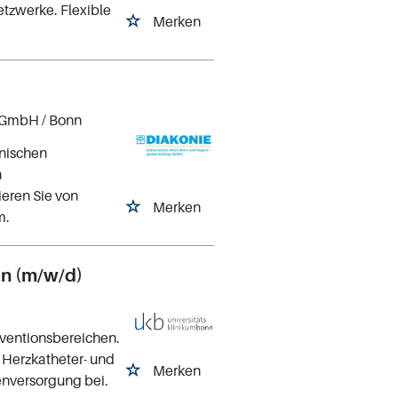
tzwerke. Flexible
Merken
 gGmbH
/ Bonn
inischen
n
ieren Sie von
Merken
m.
en (m/w/d)
rventionsbereichen.
 Herzkatheter- und
Merken
enversorgung bei.