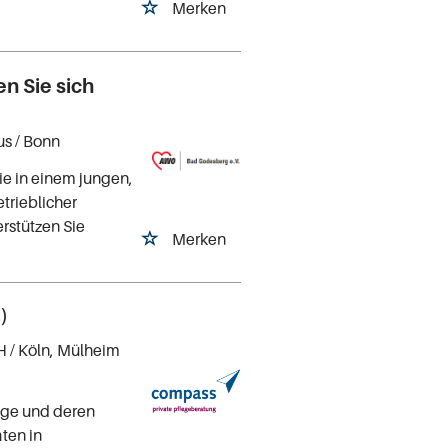
Merken
en Sie sich
us
/ Bonn
ie in einem jungen,
etrieblicher
rstützen Sie
Merken
)
H
/ Köln, Mülheim
tige und deren
ten in