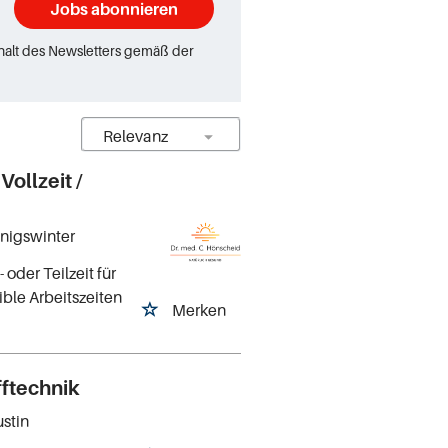
Jobs abonnieren
rhalt des Newsletters gemäß der
ollzeit /
önigswinter
oder Teilzeit für
ible Arbeitszeiten
Merken
fftechnik
ustin