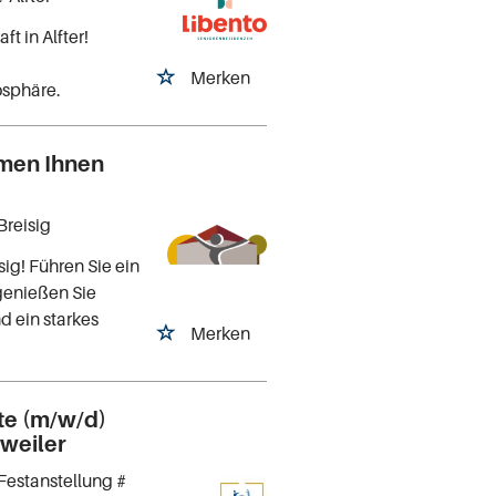
t in Alfter!
Merken
osphäre.
mmen Ihnen
Breisig
ig! Führen Sie ein
genießen Sie
d ein starkes
Merken
te (m/w/d)
weiler
Festanstellung #