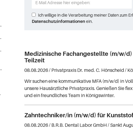
Ich willige in die Verarbeitung meiner Daten zum E
Datenschutzinformationen
ein.
Gesundheits-, Krankenpfleger) (89)
gestellte, Sanitäter (13)
Medizin/Pharmabranche (5)
Medizinische Fachangestellte (m/w/d) V
Teilzeit
ater, Medizinprodukteberater (3)
08.08.2026 /
Privatpraxis Dr. med. C. Hönscheid
/ K
Wir suchen eine kommunikative MFA (m/w/d) in Voll- 
unsere Hausärztliche Privatpraxis. Genießen Sie flex
nrichtungen (1)
und ein freundliches Team in Königswinter.
Zahntechniker/in (m/w/d) für Kunststo
08.08.2026 /
B.R.B. Dental Labor GmbH
/ Sankt Aug