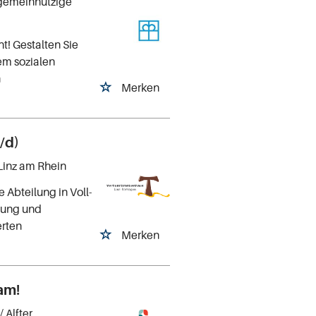
 gemeinnützige
t! Gestalten Sie
em sozialen
n
Merken
/d)
 Linz am Rhein
 Abteilung in Voll-
ttung und
erten
Merken
am!
/ Alfter