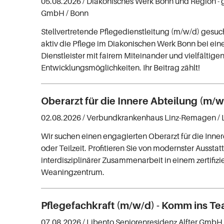
05.08.2026 /
Diakonisches Werk Bonn und Region -
GmbH
/ Bonn
Stellvertretende Pflegedienstleitung (m/w/d) gesuch
aktiv die Pflege im Diakonischen Werk Bonn bei ein
Dienstleister mit fairem Miteinander und vielfältige
Entwicklungsmöglichkeiten. Ihr Beitrag zählt!
Oberarzt für die Innere Abteilung (m/w
02.08.2026 /
Verbundkrankenhaus Linz-Remagen
/
Wir suchen einen engagierten Oberarzt für die Innere
oder Teilzeit. Profitieren Sie von modernster Aussta
interdisziplinärer Zusammenarbeit in einem zertifizi
Weaningzentrum.
Pflegefachkraft (m/w/d) - Komm ins Te
07.08.2026 /
Libento Seniorenresidenz Alfter GmbH