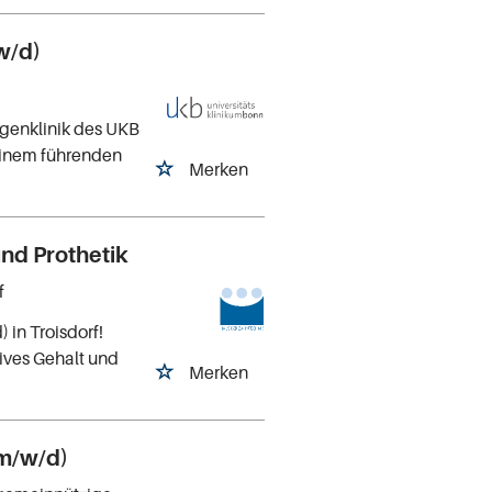
w/d)
ugenklinik des UKB
 einem führenden
Merken
und Prothetik
f
 in Troisdorf!
tives Gehalt und
Merken
(m/w/d)