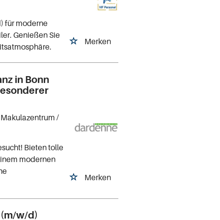
) für moderne
ler. Genießen Sie
Merken
eitsatmosphäre.
anz in Bonn
 besonderer
n Makulazentrum
/
sucht! Bieten tolle
n einem modernen
che
Merken
 (m/w/d)