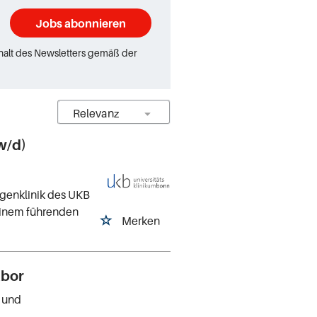
Jobs abonnieren
rhalt des Newsletters gemäß der
w/d)
ugenklinik des UKB
 einem führenden
Merken
abor
- und