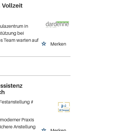
Vollzeit
ulazentrum in
stützung bei
kes Team warten auf
Merken
ssistenz
ch
Festanstellung #
 moderner Praxis
ichere Anstellung
Merken