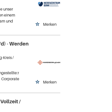
ie unser
von einem
Team und
Merken
/d) - Werden
g-Kreis
/
gestellte:r
, Corporate
Merken
ollzeit /