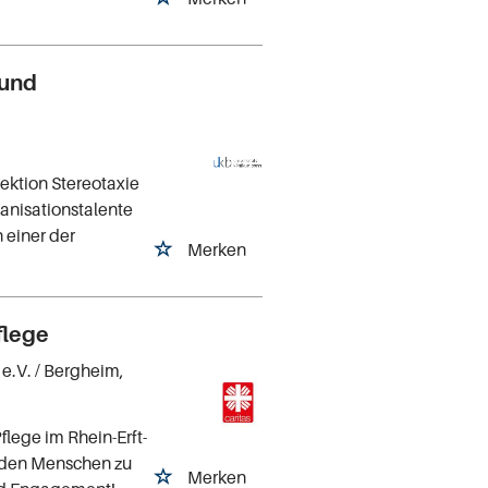
 und
ektion Stereotaxie
ganisationstalente
 einer der
Merken
flege
 e.V.
/ Bergheim,
flege im Rhein-Erft-
i den Menschen zu
Merken