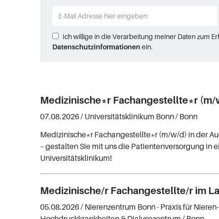
Ich willige in die Verarbeitung meiner Daten zum E
Datenschutzinformationen
ein.
Medizinische*r Fachangestellte*r (m/
07.08.2026 /
Universitätsklinikum Bonn
/ Bonn
Medizinische*r Fachangestellte*r (m/w/d) in der A
– gestalten Sie mit uns die Patientenversorgung in
Universitätsklinikum!
Medizinische/r Fachangestellte/r im L
05.08.2026 /
Nierenzentrum Bonn - Praxis für Nieren
Hochdruckkrankheiten & Dialysezentrum
/ Bonn