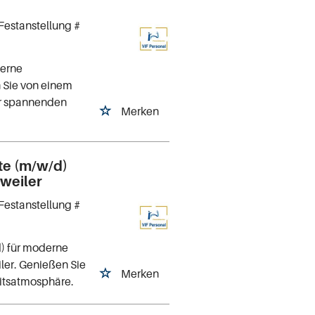
Festanstellung #
derne
n Sie von einem
ner spannenden
Merken
te (m/w/d)
weiler
Festanstellung #
) für moderne
ler. Genießen Sie
Merken
eitsatmosphäre.