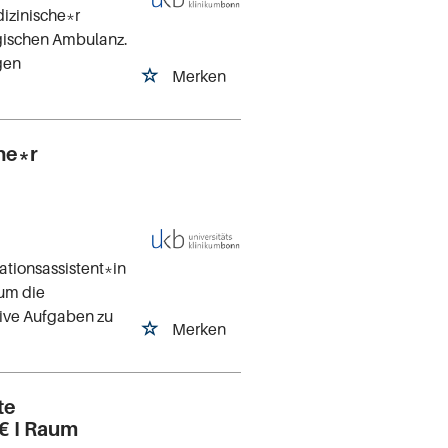
dizinische*r
gischen Ambulanz.
gen
Merken
he*r
ationsassistent*in
 um die
tive Aufgaben zu
Merken
te
 € I Raum