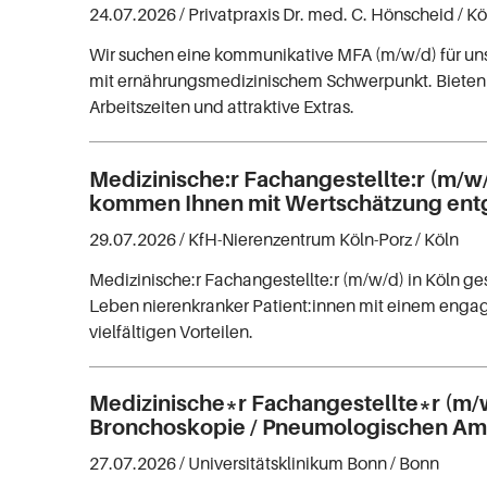
24.07.2026 /
Privatpraxis Dr. med. C. Hönscheid
/ K
Wir suchen eine kommunikative MFA (m/w/d) für uns
mit ernährungsmedizinischem Schwerpunkt. Bieten 
Arbeitszeiten und attraktive Extras.
Medizinische:r Fachangestellte:r (m/w/
kommen Ihnen mit Wertschätzung ent
29.07.2026 /
KfH-Nierenzentrum Köln-Porz
/ Köln
Medizinische:r Fachangestellte:r (m/w/d) in Köln ge
Leben nierenkranker Patient:innen mit einem enga
vielfältigen Vorteilen.
Medizinische*r Fachangestellte*r (m/w
Bronchoskopie / Pneumologischen Am
27.07.2026 /
Universitätsklinikum Bonn
/ Bonn