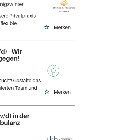
önigswinter
ere Privatpraxis
flexible
Merken
d) - Wir
gegen!
sucht! Gestalte das
gierten Team und
Merken
/d) in der
bulanz