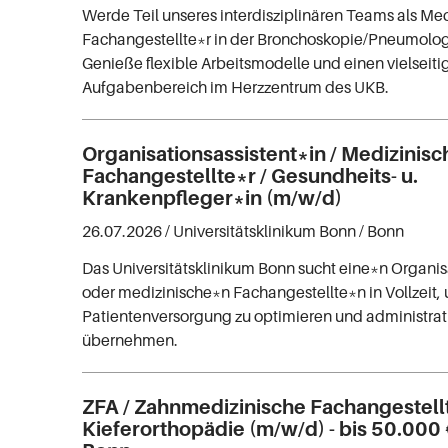
Werde Teil unseres interdisziplinären Teams als Me
Fachangestellte*r in der Bronchoskopie/Pneumolo
Genieße flexible Arbeitsmodelle und einen vielseiti
Aufgabenbereich im Herzzentrum des UKB.
Organisationsassistent*in / Medizinisc
Fachangestellte*r / Gesundheits- u.
Krankenpfleger*in (m/w/d)
26.07.2026 /
Universitätsklinikum Bonn
/ Bonn
Das Universitätsklinikum Bonn sucht eine*n Organis
oder medizinische*n Fachangestellte*n in Vollzeit,
Patientenversorgung zu optimieren und administra
übernehmen.
ZFA / Zahnmedizinische Fachangestell
Kieferorthopädie (m/w/d) - bis 50.000