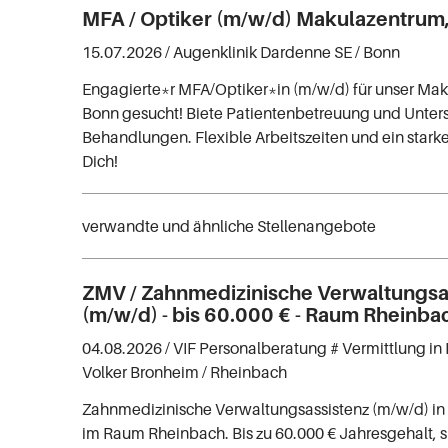
MFA / Optiker (m/w/d) Makulazentrum, 
15.07.2026 /
Augenklinik Dardenne SE
/ Bonn
Engagierte*r MFA/Optiker*in (m/w/d) für unser Mak
Bonn gesucht! Biete Patientenbetreuung und Unter
Behandlungen. Flexible Arbeitszeiten und ein star
Dich!
verwandte und ähnliche Stellenangebote
ZMV / Zahnmedizinische Verwaltungsa
(m/w/d) - bis 60.000 € - Raum Rheinba
04.08.2026 /
VIF Personalberatung # Vermittlung in 
Volker Bronheim
/ Rheinbach
Zahnmedizinische Verwaltungsassistenz (m/w/d) in
im Raum Rheinbach. Bis zu 60.000 € Jahresgehalt, s