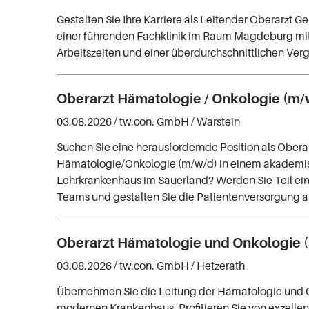
Gestalten Sie Ihre Karriere als Leitender Oberarzt Ge
einer führenden Fachklinik im Raum Magdeburg mit
Arbeitszeiten und einer überdurchschnittlichen Ver
Oberarzt Hämatologie / Onkologie (m/
03.08.2026 /
tw.con. GmbH
/ Warstein
Suchen Sie eine herausfordernde Position als Obera
Hämatologie/Onkologie (m/w/d) in einem akademi
Lehrkrankenhaus im Sauerland? Werden Sie Teil ei
Teams und gestalten Sie die Patientenversorgung ak
Oberarzt Hämatologie und Onkologie 
03.08.2026 /
tw.con. GmbH
/ Hetzerath
Übernehmen Sie die Leitung der Hämatologie und 
modernen Krankenhaus. Profitieren Sie von exzellen