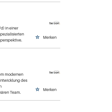
d) in einer
pezialisierten
Merken
perspektive.
inem modernen
Entwicklung des
n
Merken
inären Team.