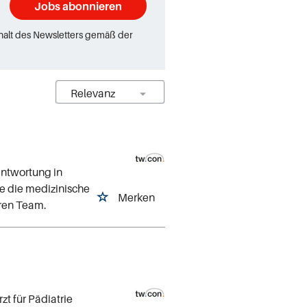
Jobs abonnieren
rhalt des Newsletters gemäß der
antwortung in
e die medizinische
Merken
ären Team.
zt für Pädiatrie