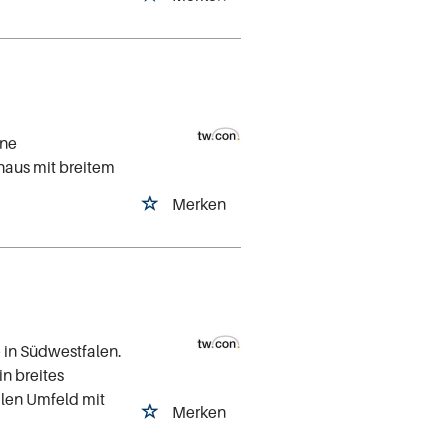
ine
haus mit breitem
Merken
 in Südwestfalen.
n breites
len Umfeld mit
Merken