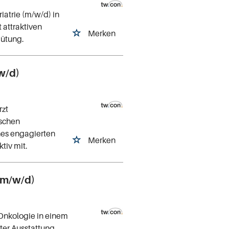
riatrie (m/w/d) in
 attraktiven
Merken
gütung.
w/d)
rzt
schen
nes engagierten
Merken
tiv mit.
(m/w/d)
Onkologie in einem
ter Ausstattung