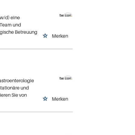
w/d) eine
n Team und
gische Betreuung
Merken
astroenterologie
stationäre und
ieren Sie von
Merken