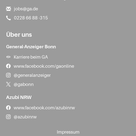
jobs@ga.de
0228 66 88 -315
Über uns
General-Anzeiger Bonn
Karriere beim GA
www.facebook.com/gaonline
@generalanzeiger
@gabonn
Azubi NRW
www.facebook.com/azubinrw
@azubinrw
Impressum