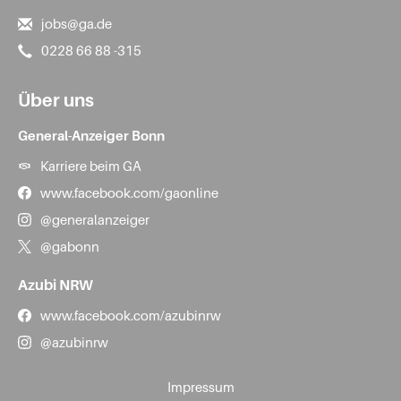
jobs@ga.de
0228 66 88 -315
Über uns
General-Anzeiger Bonn
Karriere beim GA
www.facebook.com/gaonline
@generalanzeiger
@gabonn
Azubi NRW
www.facebook.com/azubinrw
@azubinrw
Impressum